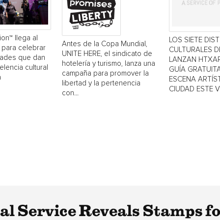
ion™ llega al
LOS SIETE DIS
Antes de la Copa Mundial,
 para celebrar
CULTURALES 
UNITE HERE, el sindicato de
dades que dan
LANZAN HTXAR
hotelería y turismo, lanza una
elencia cultural
GUÍA GRATUITA
campaña para promover la
a
ESCENA ARTÍST
libertad y la pertenencia
CIUDAD ESTE 
con...
tal Service Reveals Stamps f