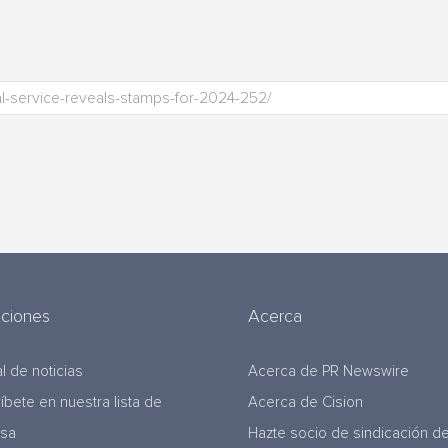
uciones
Acerca
l de noticias
Acerca de PR Newswire
ríbete en nuestra lista de
Acerca de Cision
nsa
Hazte socio de sindicación d