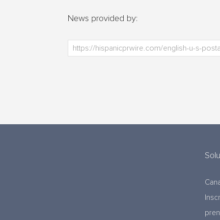
News provided by:
Sol
Cana
Insc
pre