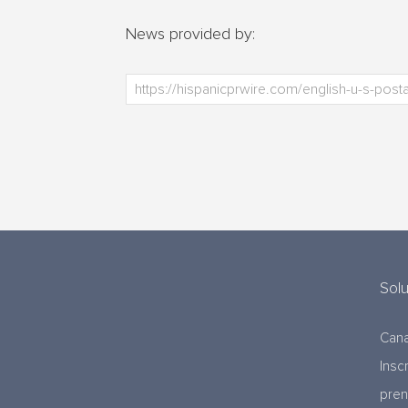
News provided by:
Sol
Cana
Insc
pre