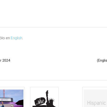
sólo en
English
.
or 2024
(Engli