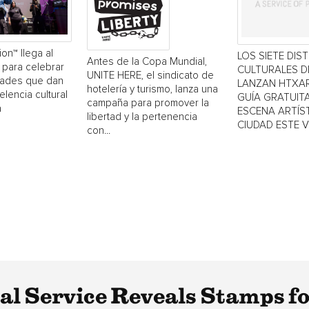
ion™ llega al
LOS SIETE DIS
Antes de la Copa Mundial,
 para celebrar
CULTURALES 
UNITE HERE, el sindicato de
dades que dan
LANZAN HTXAR
hotelería y turismo, lanza una
elencia cultural
GUÍA GRATUITA
campaña para promover la
a
ESCENA ARTÍST
libertad y la pertenencia
CIUDAD ESTE 
con...
tal Service Reveals Stamps f