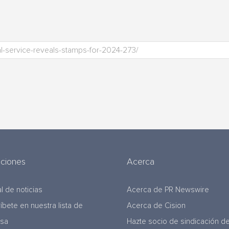
uciones
Acerca
l de noticias
Acerca de PR Newswire
ríbete en nuestra lista de
Acerca de Cision
nsa
Hazte socio de sindicación d