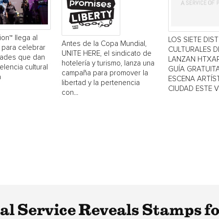
ion™ llega al
LOS SIETE DIS
Antes de la Copa Mundial,
 para celebrar
CULTURALES 
UNITE HERE, el sindicato de
dades que dan
LANZAN HTXAR
hotelería y turismo, lanza una
elencia cultural
GUÍA GRATUITA
campaña para promover la
a
ESCENA ARTÍST
libertad y la pertenencia
CIUDAD ESTE 
con...
tal Service Reveals Stamps f