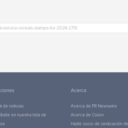
uciones
Acerca
l de noticias
Acerca de PR Newswire
ríbete en nuestra lista de
Acerca de Cision
nsa
Hazte socio de sindicación d