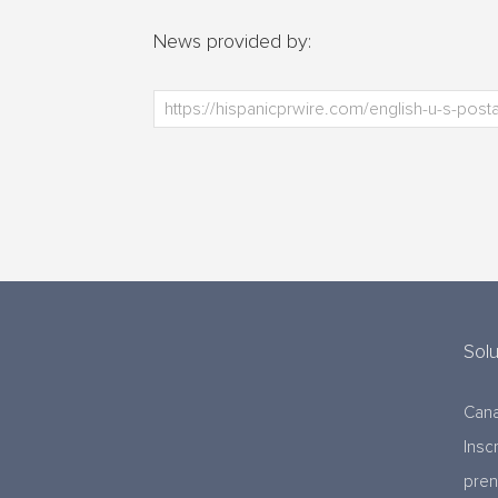
News provided by:
Sol
Cana
Insc
pre