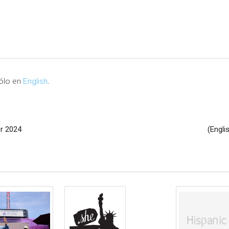
sólo en
English
.
or 2024
(Engli