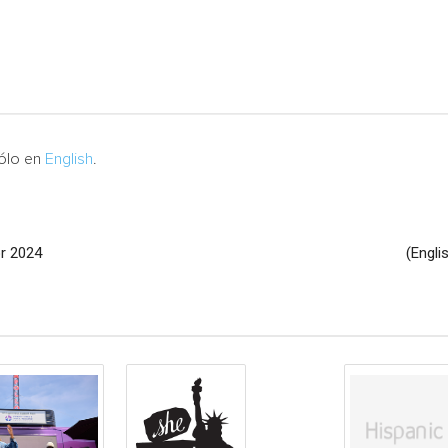
sólo en
English
.
or 2024
(Engli