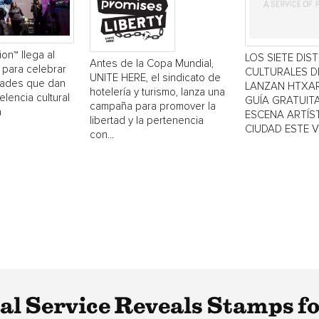
ion™ llega al
LOS SIETE DIS
Antes de la Copa Mundial,
 para celebrar
CULTURALES 
UNITE HERE, el sindicato de
dades que dan
LANZAN HTXAR
hotelería y turismo, lanza una
elencia cultural
GUÍA GRATUITA
campaña para promover la
a
ESCENA ARTÍST
libertad y la pertenencia
CIUDAD ESTE 
con...
tal Service Reveals Stamps f