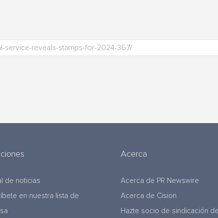
uciones
Acerca
l de noticias
Acerca de PR Newswire
ríbete en nuestra lista de
Acerca de Cision
nsa
Hazte socio de sindicación d