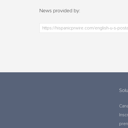
News provided by:
Sol
Cana
Insc
pre