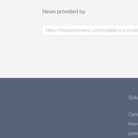
News provided by:
Sol
Cana
Insc
pre