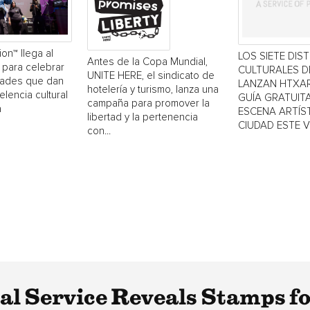
ion™ llega al
LOS SIETE DIS
Antes de la Copa Mundial,
 para celebrar
CULTURALES 
UNITE HERE, el sindicato de
dades que dan
LANZAN HTXAR
hotelería y turismo, lanza una
elencia cultural
GUÍA GRATUITA
campaña para promover la
a
ESCENA ARTÍST
libertad y la pertenencia
CIUDAD ESTE 
con...
tal Service Reveals Stamps f