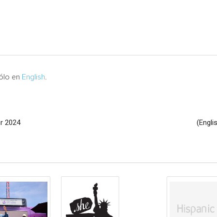
sólo en
English
.
or 2024
(Engli