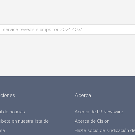
uciones
Acerca
l de noticias
Acerca de PR Newswire
ríbete en nuestra lista de
Acerca de Cision
nsa
Hazte socio de sindicación d