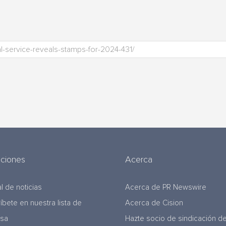
uciones
Acerca
l de noticias
Acerca de PR Newswire
ríbete en nuestra lista de
Acerca de Cision
nsa
Hazte socio de sindicación d