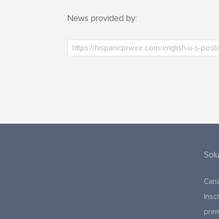
News provided by:
Sol
Cana
Insc
pre