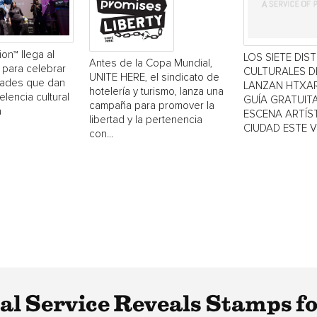
ion™ llega al
LOS SIETE DIS
Antes de la Copa Mundial,
 para celebrar
CULTURALES 
UNITE HERE, el sindicato de
dades que dan
LANZAN HTXAR
hotelería y turismo, lanza una
elencia cultural
GUÍA GRATUITA
campaña para promover la
a
ESCENA ARTÍST
libertad y la pertenencia
CIUDAD ESTE 
con...
tal Service Reveals Stamps f