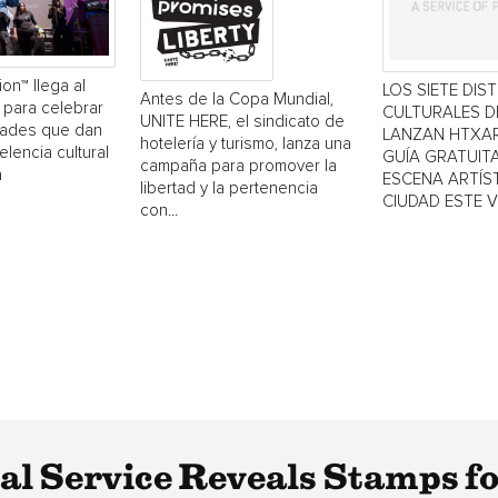
ion™ llega al
LOS SIETE DIS
Antes de la Copa Mundial,
 para celebrar
CULTURALES 
UNITE HERE, el sindicato de
dades que dan
LANZAN HTXAR
hotelería y turismo, lanza una
elencia cultural
GUÍA GRATUITA
campaña para promover la
a
ESCENA ARTÍST
libertad y la pertenencia
CIUDAD ESTE 
con...
tal Service Reveals Stamps f