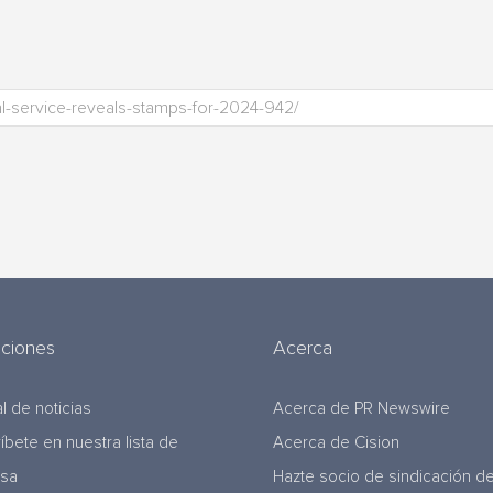
uciones
Acerca
l de noticias
Acerca de PR Newswire
ríbete en nuestra lista de
Acerca de Cision
nsa
Hazte socio de sindicación d