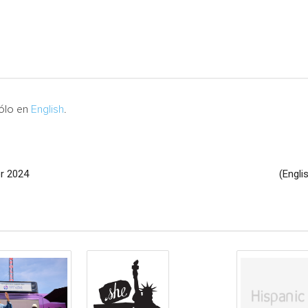
sólo en
English
.
or 2024
(Engli