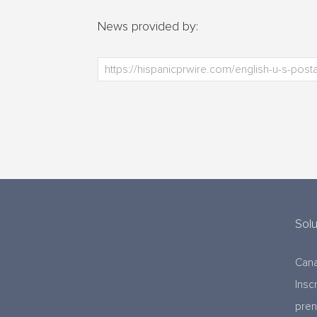
News provided by:
Sol
Cana
Insc
pre