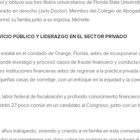
 obtuvo sus tres títulos universitarios de Florida State University
rado en derecho (Juris Doctor). Miembro del Colegio de Abogados
ó su familia junto a su esposa, Michelle.
ICIO PÚBLICO Y LIDERAZGO EN EL SECTOR PRIVADO
l estatal en el condado de Orange, Florida, antes de incorporarse
donde investigó y procesó casos de fraude financiero y conducta
ntes instituciones financieras antes de regresar a la práctica priv
equeñas casas de corretaje, con un enfoque en la equidad y la cond
labor federal de fiscalización y profundo conocimiento financiero 
Distrito 27 poco común en un candidato al Congreso, junto con un 
 años trabajando, viviendo y criando a mi familia en esta comuni
s. «Así que permítanme ser claro sobre las promesas que le hago a