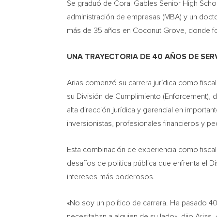
Se graduó de Coral Gables Senior High School y
administración de empresas (MBA) y un docto
más de 35 años en Coconut Grove, donde form
UNA TRAYECTORIA DE 40 AÑOS DE SERV
Arias comenzó su carrera jurídica como fisca
su División de Cumplimiento (Enforcement), 
alta dirección jurídica y gerencial en importa
inversionistas, profesionales financieros y p
Esta combinación de experiencia como fiscal, 
desafíos de política pública que enfrenta el 
intereses más poderosos.
«No soy un político de carrera. He pasado 40
necesitaban a alguien de su lado», dijo Aria