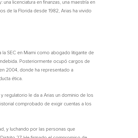
: una licenciatura en finanzas, una maestría en
 de la Florida desde 1982, Arias ha vivido
 a la SEC en Miami como abogado litigante de
 indebida. Posteriormente ocupó cargos de
ada en 2004, donde ha representado a
ucta ética.
y regulatorio le da a Arias un dominio de los
historial comprobado de exigir cuentas a los
dad, y luchando por las personas que
l Distrito 27. He firmado el compromiso de