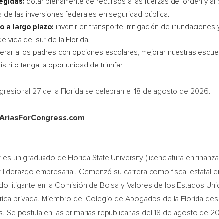
egidas:
dotar plenamente de recursos a las fuerzas del orden y al 
ta de las inversiones federales en seguridad pública.
o a largo plazo:
invertir en transporte, mitigación de inundaciones
e vida del sur de la Florida.
rar a los padres con opciones escolares, mejorar nuestras escuelas
strito tenga la oportunidad de triunfar.
ngresional 27 de la Florida se celebran el 18 de agosto de 2026.
n AriasForCongress.com
 es un graduado de Florida State University (licenciatura en finan
y liderazgo empresarial. Comenzó su carrera como fiscal estatal e
tigante en la Comisión de Bolsa y Valores de los Estados Unidos
práctica privada. Miembro del Colegio de Abogados de la Florida de
Se postula en las primarias republicanas del 18 de agosto de 202