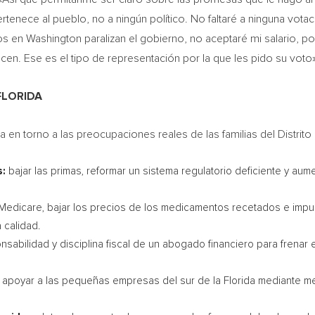
tenece al pueblo, no a ningún político. No faltaré a ninguna votac
cos en Washington paralizan el gobierno, no aceptaré mi salario, 
acen. Ese es el tipo de representación por la que les pido su voto»
FLORIDA
 en torno a las preocupaciones reales de las familias del Distrito 
s:
bajar las primas, reformar un sistema regulatorio deficiente y aume
Medicare, bajar los precios de los medicamentos recetados e imp
 calidad.
onsabilidad y disciplina fiscal de un abogado financiero para frenar
:
apoyar a las pequeñas empresas del sur de la Florida mediante m