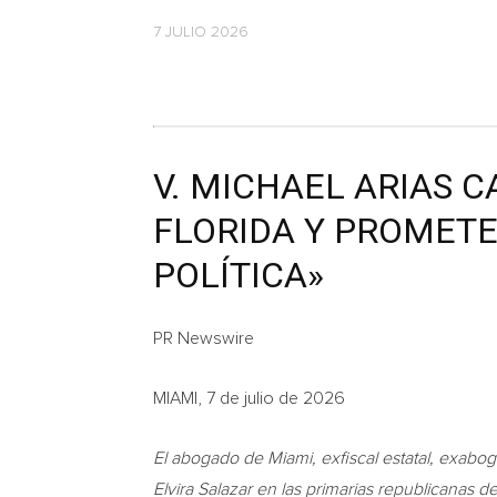
7 JULIO 2026
V. MICHAEL ARIAS C
FLORIDA Y PROMETE
POLÍTICA»
PR Newswire
MIAMI, 7 de julio de 2026
El abogado de Miami, exfiscal estatal, exabogad
Elvira Salazar en las primarias republicanas d