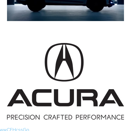
v=awwCEHcssGo