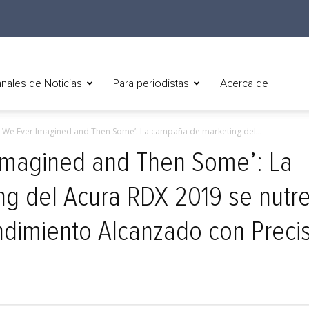
nales de Noticias
Para periodistas
Acerca de
g We Ever Imagined and Then Some’: La campaña de marketing del...
 Imagined and Then Some’: La
g del Acura RDX 2019 se nutr
endimiento Alcanzado con Preci