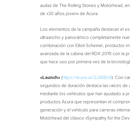
audaz de The Rolling Stones y Motörhead, e
de «30 años joven» de Acura.
Los elementos de la campaña destacan el est
ultraancho y panorámico completamente nuev
combinación con
Elliot Scheiner
, productor m
avanzada de la cabina del RDX 2019 con la pri
que hace uso por primera vez de la tecnolog
«Launch»
(
https://acura.us/2JdSBs9
): Con ca
segundos de duración destaca las raíces de 
mediante los vehículos que han ayudado a pr
productos Acura que representan el comprom
generación y el vehículo para carreras intern
Motörhead del clásico «Sympathy for the Devi