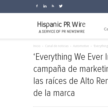
Hispanic
Ca
Inicio
Canal de noticias
Automotive
‘Everythin
PR
‘Everything We Ever
campaña de marketin
Wire
las raíces de Alto R
de la marca