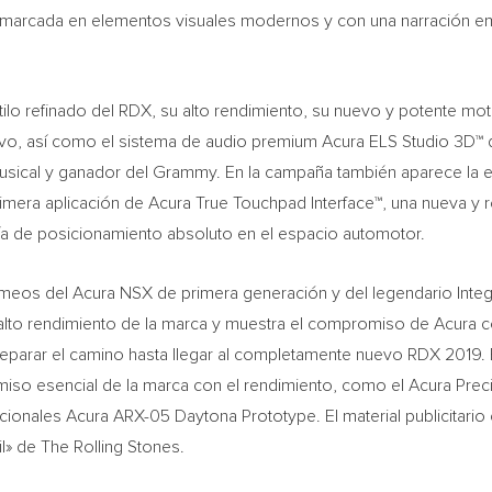
nmarcada en elementos visuales modernos y con una narración em
ilo refinado del RDX, su alto rendimiento, su nuevo y potente m
o, así como el sistema de audio premium Acura ELS Studio 3D™ d
usical y ganador del Grammy. En la campaña también aparece la 
mera aplicación de Acura True Touchpad Interface™, una nueva y re
ía de posicionamiento absoluto en el espacio automotor.
meos del Acura NSX de primera generación y del legendario Integr
alto rendimiento de la marca y muestra el compromiso de Acura 
eparar el camino hasta llegar al completamente nuevo RDX 2019. 
iso esencial de la marca con el rendimiento, como el Acura Pre
acionales Acura ARX-05 Daytona Prototype. El material publicitario
l» de The Rolling Stones.