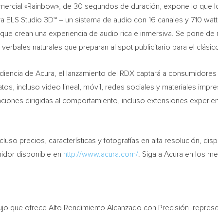
comercial «Rainbow», de 30 segundos de duración, expone lo que 
a ELS Studio 3D™ – un sistema de audio con 16 canales y 710 wat
o que crean una experiencia de audio rica e inmersiva. Se pone de
erbales naturales que preparan al spot publicitario para el clási
audiencia de Acura, el lanzamiento del RDX captará a consumidore
s, incluso video lineal, móvil, redes sociales y materiales imp
ciones dirigidas al comportamiento, incluso extensiones experienci
luso precios, características y fotografías en alta resolución, dis
midor disponible en
http://www.acura.com/
. Siga a Acura en los m
ujo que ofrece Alto Rendimiento Alcanzado con Precisión, represe