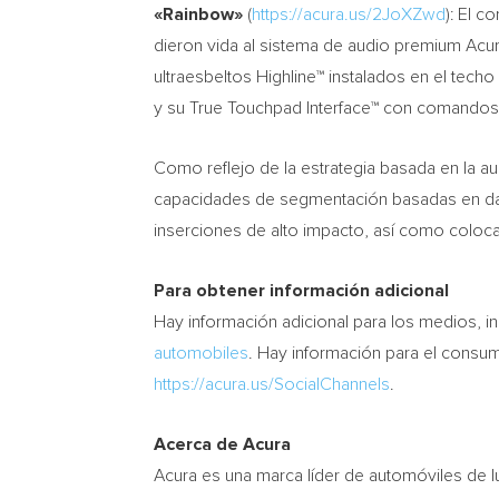
«Rainbow»
(
https://acura.us/2JoXZwd
): El 
dieron vida al sistema de audio premium Acur
ultraesbeltos Highline™ instalados en el tech
y su True Touchpad Interface™ con comandos v
Como reflejo de la estrategia basada en la 
capacidades de segmentación basadas en dato
inserciones de alto impacto, así como coloca
Para obtener información adicional
Hay información adicional para los medios, inc
automobiles
. Hay información para el consu
https://acura.us/SocialChannels
.
Acerca de Acura
Acura es una marca líder de automóviles de l