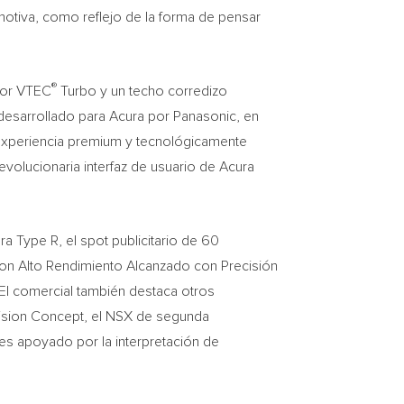
otiva, como reflejo de la forma de pensar
®
otor VTEC
Turbo y un techo corredizo
esarrollado para Acura por Panasonic, en
experiencia premium y tecnológicamente
volucionaria interfaz de usuario de Acura
a Type R, el spot publicitario de 60
con Alto Rendimiento Alcanzado con Precisión
El comercial también destaca otros
cision Concept, el NSX de segunda
 es apoyado por la interpretación de