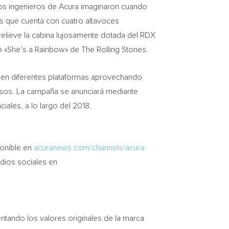
los ingenieros de Acura imaginaron cuando
ts que cuenta con cuatro altavoces
 relieve la cabina lujosamente dotada del RDX
co «She’s a Rainbow» de The Rolling Stones.
s en diferentes plataformas aprovechando
resos. La campaña se anunciará mediante
ales, a lo largo del 2018.
ponible en
acuranews.com/channels/acura-
edios sociales en
ntando los valores originales de la marca