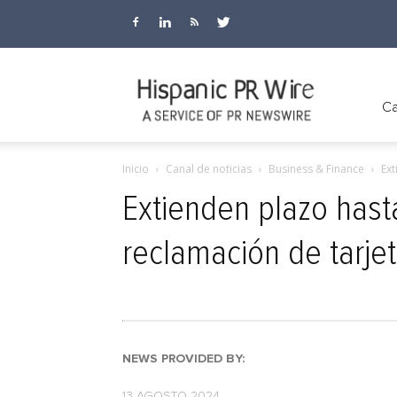
Hispanic
Ca
Inicio
Canal de noticias
Business & Finance
Ext
PR
Extienden plazo hast
reclamación de tarje
Wire
NEWS PROVIDED BY:
13 AGOSTO 2024