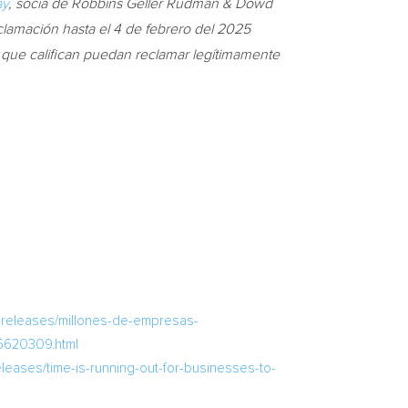
ay
, socia de Robbins Geller Rudman & Dowd
clamación hasta el 4 de febrero del 2025
s que califican puedan reclamar legítimamente
-releases/millones-de-empresas-
85620309.html
eases/time-is-running-out-for-businesses-to-