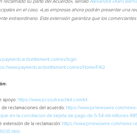
n reclamado su parte del Acuerdo», señaló
Alexandra «Xan» Bern
incipales en el caso. «Las empresas ahora podrán presentar una re
ente
extraordinario. Esta extensión garantiza que los comerciante
w.paymentcardsettlement.com/es/login
tps://www.paymentcardsettlement.com/es/Home/FAQ
ón:
de apoyo:
https://www.pcsoutreachkit.com/kit
o de reclamaciones del acuerdo:
https://www.prnewswire.com/news
ipar-en-la-conciliacion-de-tarjeta-de-pago-de-5-54-mil-millones-8
 extensión de la reclamación:
https://www.prnewswire.com/news-rel
19035.html