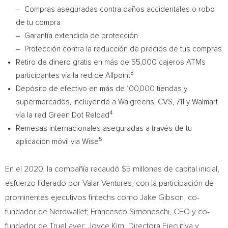
– Compras aseguradas contra daños accidentales o robo
de tu compra
– Garantía extendida de protección
– Protección contra la reducción de precios de tus compras
Retiro de dinero gratis en más de 55,000 cajeros ATMs
3
participantes vía la red de Allpoint
Depósito de efectivo en más de 100,000 tiendas y
supermercados, incluyendo a Walgreens, CVS, 711 y Walmart
4
vía la red Green Dot Reload
Remesas internacionales aseguradas a través de tu
5
aplicación móvil via Wise
En el 2020, la compañía recaudó
$5
millones de capital inicial,
esfuerzo liderado por Valar Ventures, con la participación de
prominentes ejecutivos fintechs como
Jake Gibson
, co-
fundador de Nerdwallet;
Francesco Simoneschi
, CEO y co-
fundador de TrueLayer;
Joyce Kim
, Directora Ejecutiva y