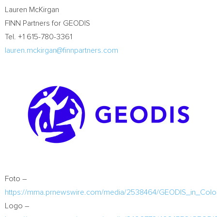
Lauren McKirgan
FINN Partners for GEODIS
Tel. +1 615-780-3361
lauren.mckirgan@finnpartners.com
Foto –
https://mma.prnewswire.com/media/2538464/GEODIS_in_Colombi
Logo –