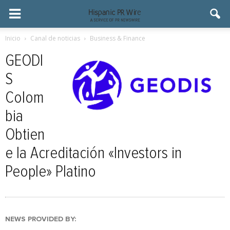
Inicio
Canal de noticias
Business & Finance
GEODI
S
Colom
bia
Obtien
e la Acreditación «Investors in
People» Platino
NEWS PROVIDED BY: