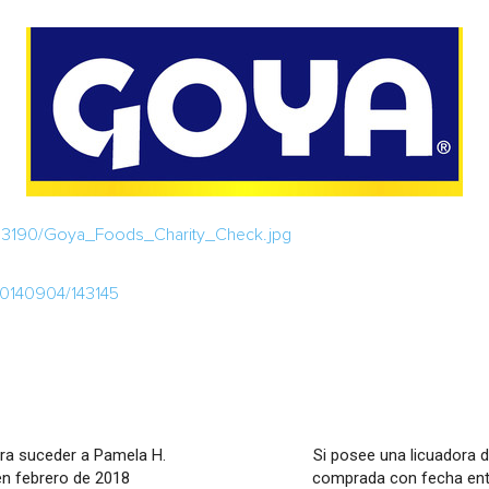
23190/Goya_Foods_Charity_Check.jpg
20140904/143145
a suceder a Pamela H.
Si posee una licuadora 
en febrero de 2018
comprada con fecha entre