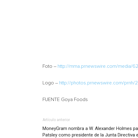
Foto –
http://mma.prnewswire.com/media/6
Logo –
http://photos.prnewswire.com/prnh/
FUENTE Goya Foods
Artículo anterior
MoneyGram nombra a W. Alexander Holmes par
Patsley como presidente de la Junta Directiva 