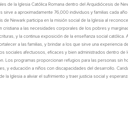
ales de la Iglesia Católica Romana dentro del Arquidiócesis de
Ne
as sirve a aproximadamente 76,000 individuos y familias cada a
sis de
Newark
participa en la misión social de la Iglesia al reconoce
cristiana a las necesidades corporales de los pobres y marginad
scrituras, y la continua exposición de la enseñanza social católica.
rtalecer a las familias, y brindar a los que sirve una experiencia
os sociales afectuosos, eficaces y bien administrados dentro de 
on
. Los programas proporcionan refugios para las personas sin ho
s, y educación a niños con discapacidades del desarrollo. Carid
 Iglesia a aliviar el sufrimiento y traer justicia social y esperanza