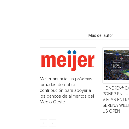
Artículo relacionados
Más del autor
Meijer anuncia las próximas
jornadas de doble
HEINEKEN® 0.
contribución para apoyar a
PONER EN J
los bancos de alimentos del
VIEJAS ENTR
Medio Oeste
SERENA WILL
US OPEN