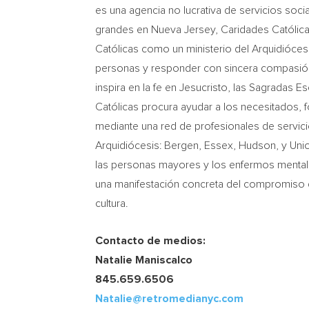
es una agencia no lucrativa de servicios soci
grandes en
Nueva Jersey
, Caridades Católic
Católicas como un ministerio del Arquidióce
personas y responder con sincera compasión 
inspira en la fe en Jesucristo, las Sagradas E
Católicas procura ayudar a los necesitados, fo
mediante una red de profesionales de servici
Arquidiócesis:
Bergen
,
Essex
,
Hudson
, y
Uni
las personas mayores y los enfermos mentale
una manifestación concreta del compromiso de la
cultura.
Contacto de medios:
Natalie Maniscalco
845.659.6506
Natalie@retromedianyc.com