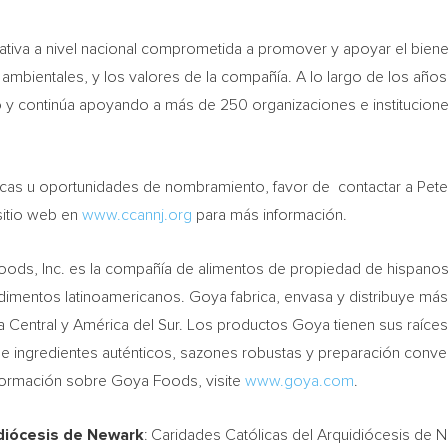
iciativa a nivel nacional comprometida a promover y apoyar el bie
vas ambientales, y los valores de la compañía. A lo largo de los añ
 y continúa apoyando a más de 250 organizaciones e institucione
cas u oportunidades de nombramiento, favor de contactar a Peter
 sitio web en
www.ccannj.org
para más información.
ods, Inc. es la compañía de alimentos de propiedad de hispanos
dimentos latinoamericanos. Goya fabrica, envasa y distribuye má
a Central y América del Sur. Los productos Goya tienen sus raíces
e ingredientes auténticos, sazones robustas y preparación conv
formación sobre Goya Foods, visite
www.goya.com
.
diócesis de
Newark
: Caridades Católicas del Arquidiócesis de
N