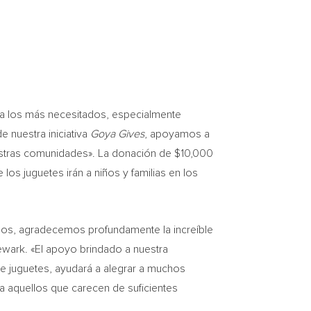
 a los más necesitados, especialmente
e nuestra iniciativa
Goya Gives
, apoyamos a
estras comunidades». La donación de
$10,000
los juguetes irán a niños y familias en los
imos, agradecemos profundamente la increíble
ewark
. «El apoyo brindado a nuestra
de juguetes, ayudará a alegrar a muchos
a aquellos que carecen de suficientes