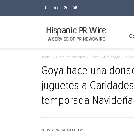
Hispanic
Ca
Inicio
Canal de noticias
Food & Beverage
Goya
PR
Goya hace una donaci
juguetes a Caridades
Wire
temporada Navideña
NEWS PROVIDED BY: