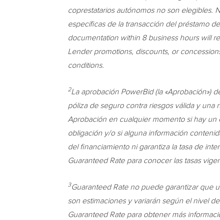
coprestatarios autónomos no son elegibles. No
específicas de la transacción del préstamo del 
documentation within 8 business hours will r
Lender promotions, discounts, or concessions
conditions.
2
La aprobación PowerBid (la «Aprobación») de
póliza de seguro contra riesgos válida y una 
Aprobación en cualquier momento si hay un cam
obligación y/o si alguna información contenida
del financiamiento ni garantiza la tasa de int
Guaranteed Rate para conocer las tasas vigen
3
Guaranteed Rate no puede garantizar que un
son estimaciones y variarán según el nivel d
Guaranteed Rate para obtener más informaci