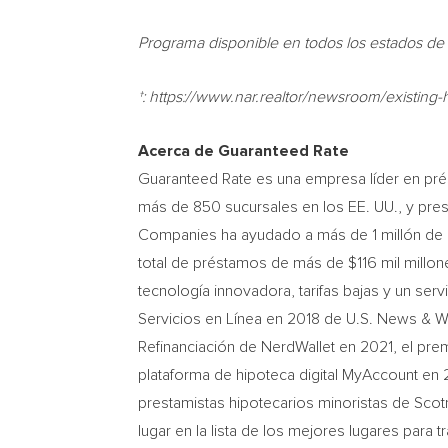
Programa disponible en todos los estados de
†: https://www.nar.realtor/newsroom/existin
Acerca de Guaranteed Rate
Guaranteed Rate es una empresa líder en prés
más de 850 sucursales en los EE. UU., y pres
Companies ha ayudado a más de 1 millón de p
total de préstamos de más de
$116 mil
millon
tecnología innovadora, tarifas bajas y un serv
Servicios en Línea en 2018 de U.S. News & W
Refinanciación de NerdWallet en 2021, el pre
plataforma de hipoteca digital MyAccount en 
prestamistas hipotecarios minoristas de Sco
lugar en la lista de los mejores lugares para