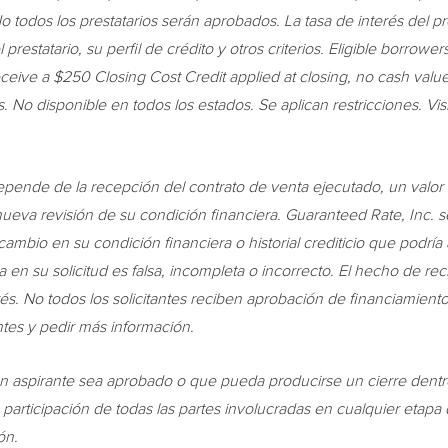
 todos los prestatarios serán aprobados. La tasa de interés del pr
prestatario, su perfil de crédito y otros criterios. Eligible borrowe
eceive a
$250
Closing Cost Credit applied at closing, no cash val
. No disponible en todos los estados. Se aplican restricciones. V
pende de la recepción del contrato de venta ejecutado, un valor
nueva revisión de su condición financiera. Guaranteed Rate, Inc. 
bio en su condición financiera o historial crediticio que podría 
 en su solicitud es falsa, incompleta o incorrecto. El hecho de rec
erés. No todos los solicitantes reciben aprobación de financiamiento
tes y pedir más información.
 aspirante sea aprobado o que pueda producirse un cierre dentro
e participación de todas las partes involucradas en cualquier et
ón.