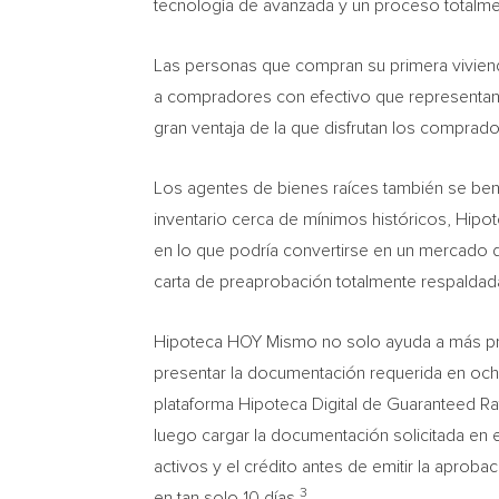
tecnología de avanzada y un proceso totalmen
Las personas que compran su primera viviend
a compradores con efectivo que representan 
gran ventaja de la que disfrutan los comprado
Los agentes de bienes raíces también se ben
inventario cerca de mínimos históricos, Hip
en lo que podría convertirse en un mercad
carta de preaprobación totalmente respaldad
Hipoteca HOY Mismo no solo ayuda a más pres
presentar la documentación requerida en ocho
plataforma Hipoteca Digital de Guaranteed Rate
luego cargar la documentación solicitada en e
activos y el crédito antes de emitir la aprob
3
en tan solo 10 días.