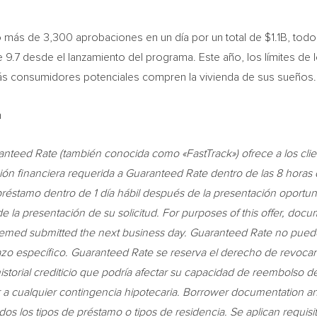
o más de 3,300 aprobaciones en un día por un total de
$1.1B
, todo
de 9.7 desde el lanzamiento del programa. Este año, los límites 
s consumidores potenciales compren la vivienda de sus sueños.
m
eed Rate (también conocida como «FastTrack») ofrece a los clien
n financiera requerida a Guaranteed Rate dentro de las 8 horas d
préstamo dentro de 1 día hábil después de la presentación oportu
de la presentación de su solicitud. For purposes of this offer, docu
emed submitted the next business day. Guaranteed Rate no pued
lazo específico. Guaranteed Rate se reserva el derecho de revoca
istorial crediticio que podría afectar su capacidad de reembolso 
 cualquier contingencia hipotecaria. Borrower documentation and
dos los tipos de préstamo o tipos de residencia. Se aplican requisit