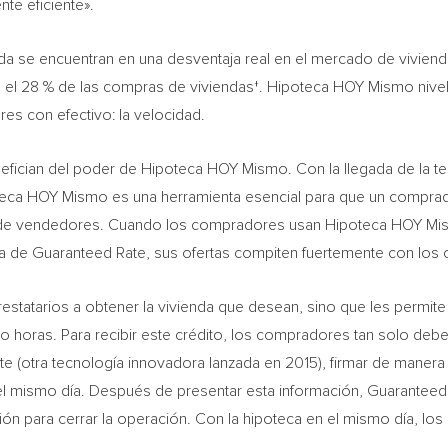
te eficiente».
a se encuentran en una desventaja real en el mercado de viviend
el 28 % de las compras de viviendas†. Hipoteca HOY Mismo nivela
res con efectivo: la velocidad.
efician del poder de Hipoteca HOY Mismo. Con la llegada de la t
oteca HOY Mismo es una herramienta esencial para que un comprado
o de vendedores. Cuando los compradores usan Hipoteca HOY Mis
a de Guaranteed Rate, sus ofertas compiten fuertemente con los
tatarios a obtener la vivienda que desean, sino que les permit
 horas. Para recibir este crédito, los compradores tan solo debe
 (otra tecnología innovadora lanzada en 2015), firmar de manera el
l mismo día. Después de presentar esta información, Guaranteed Ra
ación para cerrar la operación. Con la hipoteca en el mismo día, 