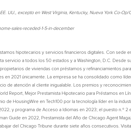
 EE. UU., excepto en
West Virginia
,
Kentucky
, Nueva York Co-Op/C
g-home-sales-receded-1-5-in-december
tamos hipotecarios y servicios financieros digitales. Con sede 
ta servicio a todos los 50 estados y a
Washington, D.C.
Desde su
ropietarios de viviendas con préstamos y refinanciamientos par
es en 2021 únicamente. La empresa se ha consolidado como líder 
icio de atención al cliente inigualable. Los premios y reconocimie
orld Report, Mejor Prestamista Hipotecario para Préstamos en Lín
mio de HousingWire en Tech100 por la tecnología líder en la indus
2022, y programa de Acceso a Idiomas en 2023; el puesto n.º 2 en
tman Guide en 2022, Prestamista del Año de Chicago Agent Magazi
 trabajar del Chicago Tribune durante siete años consecutivos. Vis