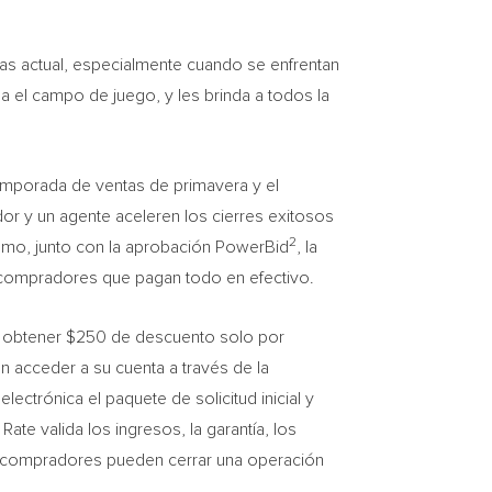
as actual, especialmente cuando se enfrentan
 el campo de juego, y les brinda a todos la
emporada de ventas de primavera y el
r y un agente aceleren los cierres exitosos
2
mo, junto con la aprobación PowerBid
, la
 compradores que pagan todo en efectivo.
e obtener
$250
de descuento solo por
n acceder a su cuenta a través de la
ectrónica el paquete de solicitud inicial y
te valida los ingresos, la garantía, los
los compradores pueden cerrar una operación