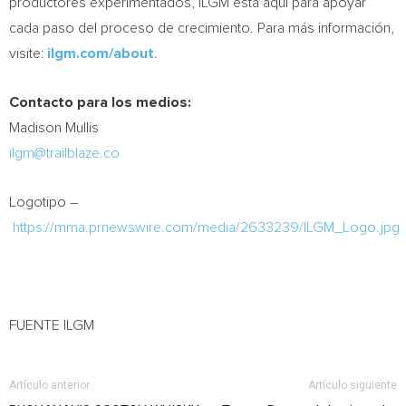
productores experimentados, ILGM está aquí para apoyar
cada paso del proceso de crecimiento. Para más información,
visite:
ilgm.com/about
.
Contacto para los medios:
Madison Mullis
ilgm@trailblaze.co
Logotipo –
https://mma.prnewswire.com/media/2633239/ILGM_Logo.jpg
FUENTE ILGM
Artículo anterior
Artículo siguiente