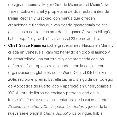
designada como la Mejor Chef de
Miami
por el Miami New
Times, Calvo es chef y propietaria de dos restaurantes de
Miami
, Redfish y Cracked, con menús que ofrecen
creaciones culinarias que van desde gastronomía de alta
gama hasta comida chatarra de alta gama. Calvo es bilingüe,
habla español y recibirá llamadas el 23 de noviembre.
Chef
Grace Ramirez
@chefgraceramirez: Nacida en
Miami
y
criada en
Venezuela
, Ramirez ha vivido en todo el mundo y
ha desarrollado una carrera muy comprometida con los
esfuerzos filantrópicos relacionados con la comida con
organizaciones globales como World Central Kitchen. En
2018, recibió el premio Estrella Latina Distinguida del Colegio
de Abogados de
Puerto Rico
y apareció en Cherrybombe’s
100. Autora de libros de cocina y personalidad de la
televisión, Ramírez es la presentadora de la exitosa serie
Destino con sabor
y
De chuparse los dedos,
y jueza de la
nueva serie original
Chef a domicilio.
Es bilingüe, habla