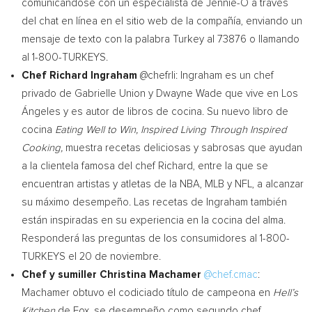
comunicándose con un especialista de Jennie-O a través
del chat en línea en el sitio web de la compañía, enviando un
mensaje de texto con la palabra
Turkey
al 73876 o llamando
al 1-800-TURKEYS.
Chef
Richard Ingraham
@chefrli: Ingraham es un chef
privado de
Gabrielle Union
y
Dwayne Wade
que vive en Los
Ángeles y es autor de libros de cocina. Su nuevo libro de
cocina
Eating Well to Win, Inspired Living Through Inspired
Cooking,
muestra recetas deliciosas y sabrosas que ayudan
a la clientela famosa del chef Richard, entre la que se
encuentran artistas y atletas de la NBA, MLB y NFL, a alcanzar
su máximo desempeño. Las recetas de Ingraham también
están inspiradas en su experiencia en la cocina del alma.
Responderá las preguntas de los consumidores al 1-800-
TURKEYS el 20 de noviembre.
Chef y sumiller
Christina Machamer
@chef.cmac
:
Machamer obtuvo el codiciado título de campeona en
Hell’s
Kitchen
de Fox, se desempeño como segundo chef