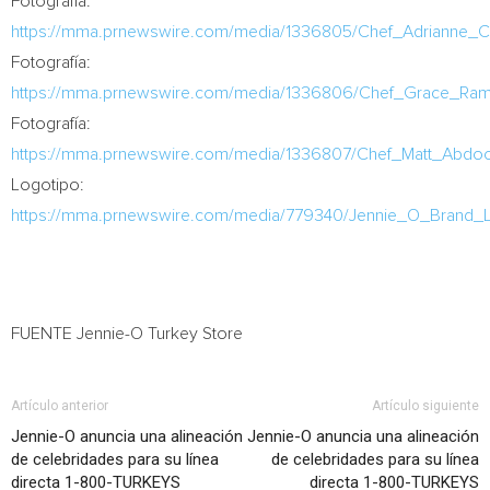
Fotografía:
https://mma.prnewswire.com/media/1336805/Chef_Adrianne_C
Fotografía:
https://mma.prnewswire.com/media/1336806/Chef_Grace_Rami
Fotografía:
https://mma.prnewswire.com/media/1336807/Chef_Matt_Abdoo
Logotipo:
https://mma.prnewswire.com/media/779340/Jennie_O_Brand_
FUENTE Jennie-O Turkey Store
Artículo anterior
Artículo siguiente
Jennie-O anuncia una alineación
Jennie-O anuncia una alineación
de celebridades para su línea
de celebridades para su línea
directa 1-800-TURKEYS
directa 1-800-TURKEYS