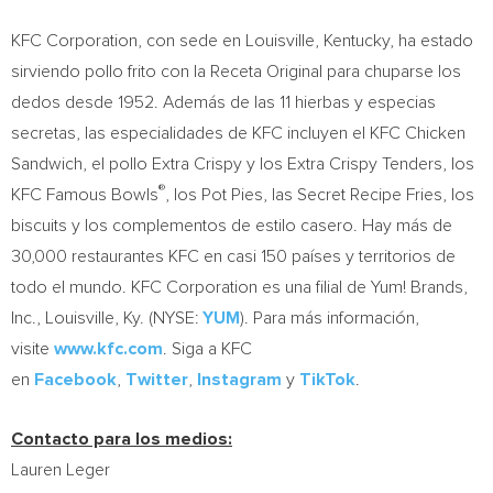
KFC Corporation, con sede en
Louisville, Kentucky
, ha estado
sirviendo pollo frito con la Receta Original para chuparse los
dedos desde 1952. Además de las 11 hierbas y especias
secretas, las especialidades de KFC incluyen el KFC Chicken
Sandwich, el pollo Extra Crispy y los Extra Crispy Tenders, los
®
KFC Famous Bowls
, los Pot Pies, las Secret Recipe Fries, los
biscuits y los complementos de estilo casero. Hay más de
30,000 restaurantes KFC en casi 150 países y territorios de
todo el mundo. KFC Corporation es una filial de Yum! Brands,
Inc.,
Louisville, Ky.
(NYSE:
YUM
). Para más información,
visite
www.kfc.com
. Siga a KFC
en
Facebook
,
Twitter
,
Instagram
y
TikTok
.
Contacto para los medios:
Lauren Leger