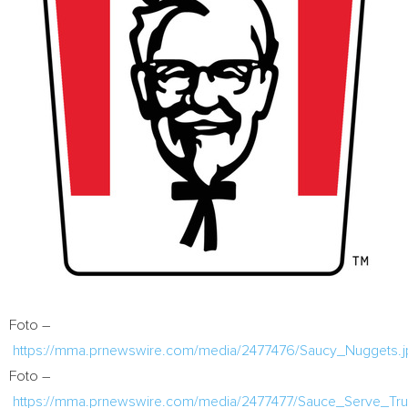
Foto –
https://mma.prnewswire.com/media/2477476/Saucy_Nuggets.j
Foto –
https://mma.prnewswire.com/media/2477477/Sauce_Serve_Tru