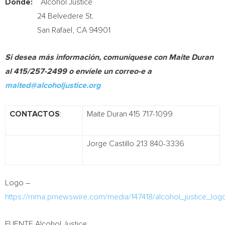
Dónde:
Alcohol Justice
24 Belvedere St.
San Rafael, CA
94901
Si desea más información, comuníquese con
Maite Duran
al
415/257-2499 o envíele un correo-e a
maited@alcoholjustice.org
CONTACTOS
:
Maite Duran 415 717-1099
Jorge Castillo 213 840-3336
Logo –
https://mma.prnewswire.com/media/147418/alcohol_justice_log
FUENTE Alcohol Justice