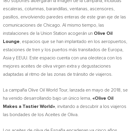
180 soportes albergarán la imagen de la campaña, incluidas
escaleras, columnas, barandillas, ventanas, ascensores,
pasillos, envolviendo paredes enteras de este gran eje de las
comunicaciones de
Chicago
. Al mismo tiempo, las
instalaciones de la Union Station acogerán un
Olive Oil
Lounge
, espacios que se han implantado en los aeropuertos,
estaciones de tren y los puertos más transitados de Europa,
Asia
y EEUU. Este espacio cuenta con una oleoteca con los
mejores aceites de oliva virgen extra y degustaciones
adaptadas al ritmo de las zonas de tránsito de viajeros.
La campaña Olive Oil World Tour, lanzada en mayo de 2018, se
ha venido desarrollando bajo un único lema,
«Olive Oil
Makes a Tastier World»
, invitando a descubrir a los viajeros
las bondades de los Aceites de Oliva.
Los aceites de oliva de España encadenan ya cinco años