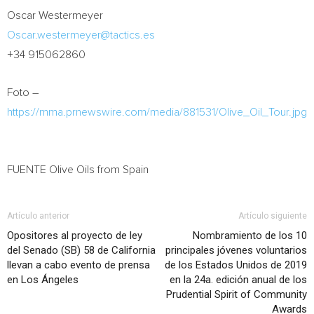
Oscar Westermeyer
Oscar.westermeyer@tactics.es
+34 915062860
Foto –
https://mma.prnewswire.com/media/881531/Olive_Oil_Tour.jpg
FUENTE Olive Oils from
Spain
Artículo anterior
Artículo siguiente
Opositores al proyecto de ley
Nombramiento de los 10
del Senado (SB) 58 de California
principales jóvenes voluntarios
llevan a cabo evento de prensa
de los Estados Unidos de 2019
en Los Ángeles
en la 24a. edición anual de los
Prudential Spirit of Community
Awards