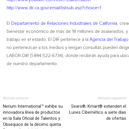
http://www.dir.ca.gov/email/listsub.asp?choice=1
El
Departamento de Relaciones Industriales de California
, crea
bienestar económico de más de 18 millones de asalariados, y
trabajo en el estado. El DIR pertenece a la
Agencia del Trabajo
no pertenezcan a los medios y tengan consultas pueden dirigi
LABOR-DIR (1-844-522-6734), donde recibirán ayuda para ubic
de nuestro departamento.
Artículo anterior
Artículo siguiente
Nerium International™ exhibe su
Sears®, Kmart® extienden el
innovadora línea de productos
Lunes Cibernético a siete días
en la Sala Oficial de Talentos y
de ofertas
Obsequios de la décimo quinta