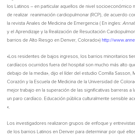
los Latinos – en particular aquellos de nivel socioeconómic
de realizar reanimación cardiopulmonar (RCP), de acuerdo con
la revista Anales de Medicina de Emergencia ( En ingles:
Annal
y el Aprendizaje y la Realización de Resucitación Cardiopulmo
barrios de Alto Riesgo en Denver, Colorado»)
http://www.anne
«Los residentes de bajos ingresos, los barrios minoritarios ti
cardíacos ocurridos fuera del hospital son mucho más alto qu
debajo de la media», dijo el líder del estudio Comilla Sasson
Corazón y la Escuela de Medicina de la Universidad de Colo
mejor trabajo en la superación de las significativas barreras a
un paro cardíaco. Educación pública culturalmente sensible a
«.
Los investigadores realizaron grupos de enfoque y entrevista
de los barrios Latinos en Denver para determinar por qué ellos