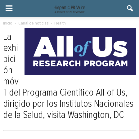
Inicio
Canal de noticias
Health
La
exhi
bici
ón
móv
il del Programa Científico All of Us,
dirigido por los Institutos Nacionales
de la Salud, visita Washington, DC