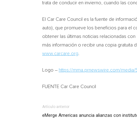
trata de conducir en invierno, cuando las con
El Car Care Council es la fuente de informa
auto), que promueve los beneficios para el c
obtener las últimas noticias relacionadas con 
más información o recibir una copia gratuita 
www.carcare.org
.
Logo –
https://mma.prnewswire.com/media
FUENTE Car Care Council
Artículo anterior
eMerge Americas anuncia alianzas con instituto