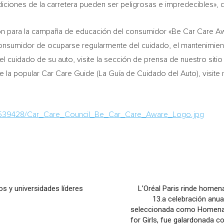
diciones de la carretera pueden ser peligrosas e impredecibles», d
ción para la campaña de educación del consumidor «Be Car Care Aw
onsumidor de ocuparse regularmente del cuidado, el mantenimiento
el cuidado de su auto, visite la sección de prensa de nuestro siti
de la popular Car Care Guide (La Guía de Cuidado del Auto), visite
/539428/Car_Care_Council_Be_Car_Care_Aware_Logo.jpg
s y universidades líderes
L’Oréal Paris rinde homen
13.a celebración anual
seleccionada como Homenaj
for Girls, fue galardonada 