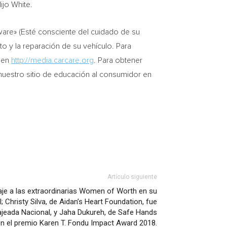
ijo White.
are» (Esté consciente del cuidado de su
 y la reparación de su vehículo. Para
o en
http://media.carcare.org
. Para obtener
 nuestro sitio de educación al consumidor en
Artículo siguiente
aje a las extraordinarias Women of Worth en su
; Christy Silva, de Aidan’s Heart Foundation, fue
eada Nacional, y Jaha Dukureh, de Safe Hands
con el premio Karen T. Fondu Impact Award 2018.