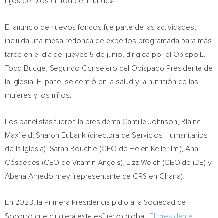
hijos de Dios en todo el mundo».
El anuncio de nuevos fondos fue parte de las actividades,
incluida una mesa redonda de expertos programada para más
tarde en el día del jueves 5 de junio, dirigida por el
Obispo L.
Todd Budge
, Segundo Consejero del
Obispado Presidente de
la Iglesia
. El panel se centró en la salud y la nutrición de las
mujeres y los niños.
Los panelistas fueron la presidenta
Camille Johnson
,
Blaine
Maxfield
,
Sharon Eubank
(directora de Servicios Humanitarios
de la Iglesia),
Sarah Bouchie
(CEO de
Helen Keller Intl
), Ana
Céspedes (CEO de Vitamin Angels),
Lizz Welch
(CEO de iDE) y
Abena Amedormey (representante de CRS en
Ghana
).
En 2023, la Primera Presidencia pidió a la Sociedad de
Socorro que dirigiera este esfuerzo global.
El presidente