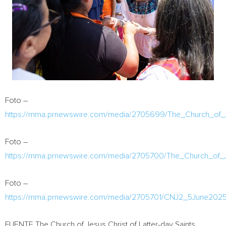
Foto –
https://mma.prnewswire.com/media/2705699/The_Church_of_Je
Foto –
https://mma.prnewswire.com/media/2705700/The_Church_of_Je
Foto –
https://mma.prnewswire.com/media/2705701/CNJ2_5June202
FUENTE The Church of
Jesus Christ
of Latter-day Saints