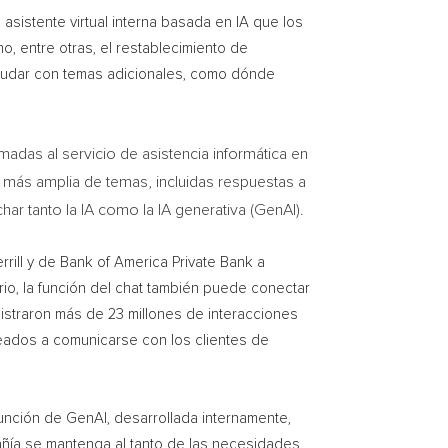
asistente virtual interna basada en IA que los
 entre otras, el restablecimiento de
 ayudar con temas adicionales, como dónde
madas al servicio de asistencia informática en
 más amplia de temas, incluidas respuestas a
r tanto la IA como la IA generativa (GenAI).
rrill y de Bank of America Private Bank a
rio, la función del chat también puede conectar
istraron más de 23 millones de interacciones
eados a comunicarse con los clientes de
función de GenAI, desarrollada internamente,
pañía se mantenga al tanto de las necesidades