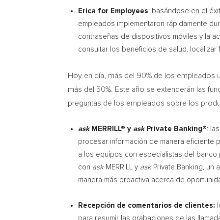
Erica for Employees
: basándose en el éxi
empleados implementaron rápidamente duran
contraseñas de dispositivos móviles y la a
consultar los beneficios de salud, localiza
Hoy en día, más del 90% de los empleados utili
más del 50%. Este año se extenderán las fun
preguntas de los empleados sobre los product
ask
MERRILL® y
ask
Private Banking®
: la
procesar información de manera eficiente pa
a los equipos con especialistas del banco 
con
ask
MERRILL y
ask
Private Banking, un 
manera más proactiva acerca de oportunida
Recepción de comentarios de clientes:
para resumir las grabaciones de las llamad