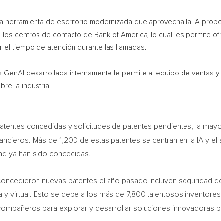
na herramienta de escritorio modernizada que aprovecha la IA prop
en los centros de contacto de Bank of America, lo cual les permite 
ir el tiempo de atención durante las llamadas.
ma GenAI desarrollada internamente le permite al equipo de ventas
re la industria.
atentes concedidas y solicitudes de patentes pendientes, la may
ancieros. Más de 1,200 de estas patentes se centran en la IA y el 
tad ya han sido concedidas.
concedieron nuevas patentes el año pasado incluyen seguridad de 
a y virtual. Esto se debe a los más de 7,800 talentosos inventore
 compañeros para explorar y desarrollar soluciones innovadoras