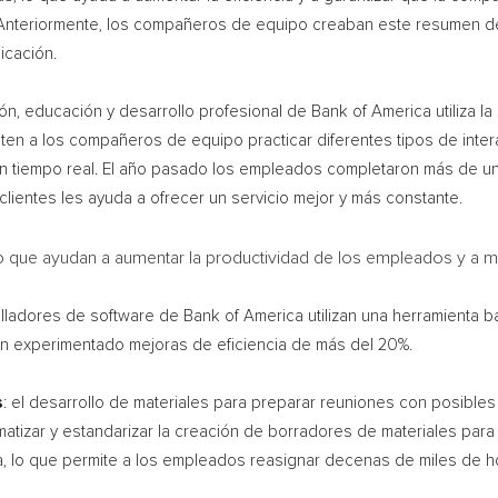
. Anteriormente, los compañeros de equipo creaban este resumen de
icación.
ión, educación y desarrollo profesional de Bank of America utiliza la 
n a los compañeros de equipo practicar diferentes tipos de intera
en tiempo real. El año pasado los empleados completaron más de un
lientes les ayuda a ofrecer un servicio mejor y más constante.
que ayudan a aumentar la productividad de los empleados y a mejor
olladores de software de Bank of America utilizan una herramienta 
han experimentado mejoras de eficiencia de más del 20%.
s
: el desarrollo de materiales para preparar reuniones con posibles
matizar y estandarizar la creación de borradores de materiales par
 lo que permite a los empleados reasignar decenas de miles de hora