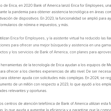
to de Erica, en 2020 Bank of America lanzó Erica for Employees, una 
te la pandemia para obtener asistencia tecnológica en áreas como,
ctivación de dispositivos. En 2023, la funcionalidad se amplió para
r formularios de nómina e impuestos, y más.
zan Erica for Employees, y la asistente virtual ha reducido las lla
ciones para ofrecer una mejor búsqueda y asistencia en una gama
os y los servicios de Bank of America, con planes para aprovecha
s herramientas de la tecnología de Erica ayudan a los equipos de Me
ra ofrecer a los clientes experiencias de alto nivel. De ser necesa
para obtener ayuda con solicitudes más complejas. En 2024, se reg
aumento de un millón con respecto a 2023, lo que ayudó a los empl
des relevantes y oportunas.
los centros de atención telefónica de Bank of America utilizan esta 
as, lo que ayuda a aumentar la eficiencia y a garantizar que la com