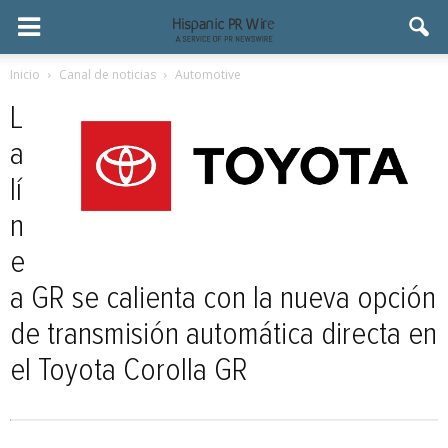
Inicio
Canal de noticias
Automotive
L
a
lí
n
e
a GR se calienta con la nueva opción
de transmisión automática directa en
el Toyota Corolla GR