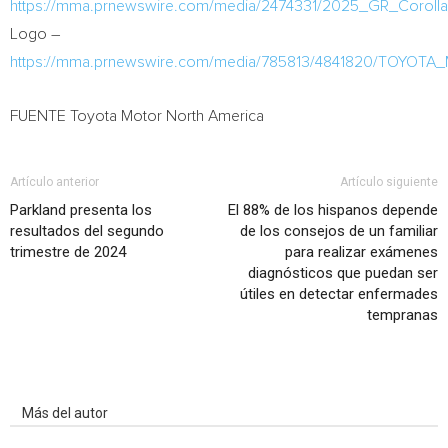
https://mma.prnewswire.com/media/2474331/2025_GR_Corolla
Logo –
https://mma.prnewswire.com/media/785813/4841820/TOYOT
FUENTE Toyota Motor North America
Artículo anterior
Artículo siguiente
Parkland presenta los
El 88% de los hispanos depende
resultados del segundo
de los consejos de un familiar
trimestre de 2024
para realizar exámenes
diagnósticos que puedan ser
útiles en detectar enfermades
tempranas
Artículo relacionados
Más del autor