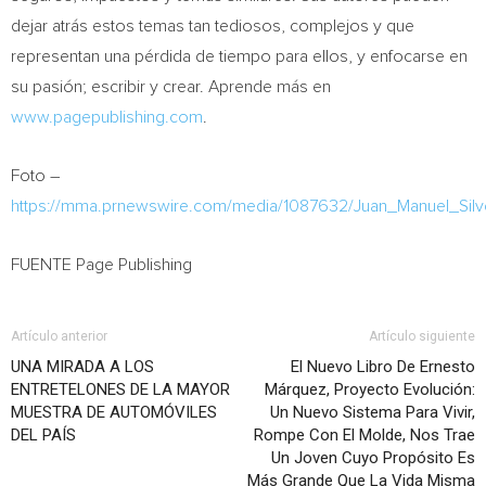
dejar atrás estos temas tan tediosos, complejos y que
representan una pérdida de tiempo para ellos, y enfocarse en
su pasión; escribir y crear. Aprende más en
www.pagepublishing.com
.
Foto –
https://mma.prnewswire.com/media/1087632/Juan_Manuel_Silve
FUENTE Page Publishing
Artículo anterior
Artículo siguiente
UNA MIRADA A LOS
El Nuevo Libro De Ernesto
ENTRETELONES DE LA MAYOR
Márquez, Proyecto Evolución:
MUESTRA DE AUTOMÓVILES
Un Nuevo Sistema Para Vivir,
DEL PAÍS
Rompe Con El Molde, Nos Trae
Un Joven Cuyo Propósito Es
Más Grande Que La Vida Misma