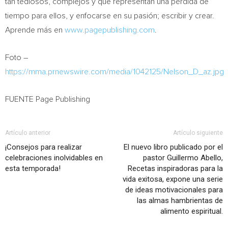
tan tediosos, complejos y que representan una pérdida de
tiempo para ellos, y enfocarse en su pasión; escribir y crear.
Aprende más en
www.pagepublishing.com
.
Foto –
https://mma.prnewswire.com/media/1042125/Nelson_D_az.jpg
FUENTE Page Publishing
Artículo anterior
Artículo siguiente
¡Consejos para realizar
El nuevo libro publicado por el
celebraciones inolvidables en
pastor Guillermo Abello,
esta temporada!
Recetas inspiradoras para la
vida exitosa, expone una serie
de ideas motivacionales para
las almas hambrientas de
alimento espiritual.