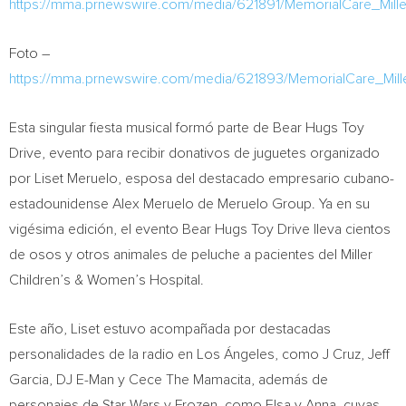
https://mma.prnewswire.com/media/621891/MemorialCare_Mill
Foto –
https://mma.prnewswire.com/media/621893/MemorialCare_Mill
Esta singular fiesta musical formó parte de Bear Hugs Toy
Drive, evento para recibir donativos de juguetes organizado
por
Liset Meruelo
, esposa del destacado empresario cubano-
estadounidense Alex Meruelo de Meruelo Group. Ya en su
vigésima edición, el evento Bear Hugs Toy Drive lleva cientos
de osos y otros animales de peluche a pacientes del Miller
Children’s & Women’s Hospital.
Este año, Liset estuvo acompañada por destacadas
personalidades de la radio en Los Ángeles, como J Cruz,
Jeff
Garcia
, DJ E-Man y Cece The Mamacita, además de
personajes de Star Wars y Frozen, como Elsa y Anna, cuyas