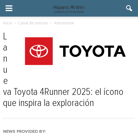
Inicio
Canal de noticias
Automotive
L
a
n
u
e
va Toyota 4Runner 2025: el ícono
que inspira la exploración
NEWS PROVIDED BY: