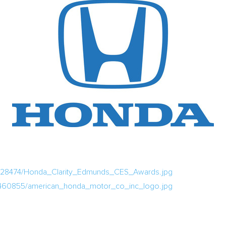
/628474/Honda_Clarity_Edmunds_CES_Awards.jpg
/460855/american_honda_motor_co_inc_logo.jpg