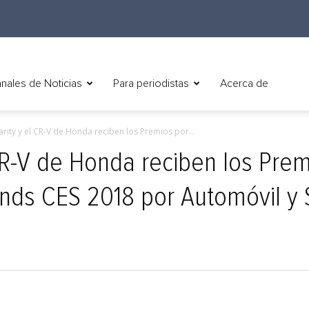
nales de Noticias
Para periodistas
Acerca de
larity y el CR-V de Honda reciben los Premios por...
 CR-V de Honda reciben los Pre
nds CES 2018 por Automóvil y