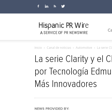
Hispanic
Ca
Inicio
Canal de noticias
Automotive
La serie C
PR
La serie Clarity y el
por Tecnología Edmu
Wire
Más Innovadores
NEWS PROVIDED BY: