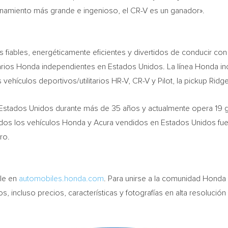
cenamiento más grande e ingenioso, el CR-V es un ganador».
 fiables, energéticamente eficientes y divertidos de conducir c
ios Honda independientes en Estados Unidos. La línea Honda inc
os vehículos deportivos/utilitarios HR-V, CR-V y Pilot, la pickup Rid
stados Unidos durante más de 35 años y actualmente opera 19 gr
odos los vehículos Honda y Acura vendidos en Estados Unidos fu
ro.
ble en
automobiles.honda.com
. Para unirse a la comunidad Honda
s, incluso precios, características y fotografías en alta resoluc