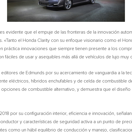
, es evidente que el empuje de las fronteras de la innovación aut
s. «Tanto el Honda Clarity con su enfoque visionario como el Hond
práctica innovaciones que siempre tienen presente a los compr
n fáciles de usar y asequibles más allá de vehículos de lujo muy 
s editores de Edmunds por su acercamiento de vanguardia a la tec
e eléctricos, híbridos enchufables y de celda de combustible de
re a opciones de combustible alternativo, y demuestra que el diseñ
18 por su configuración interior, eficiencia e innovación, señal
onductor y características de seguridad activa a un punto de prec
entes como un hábil equilibrio de conducción y manejo, clasifica