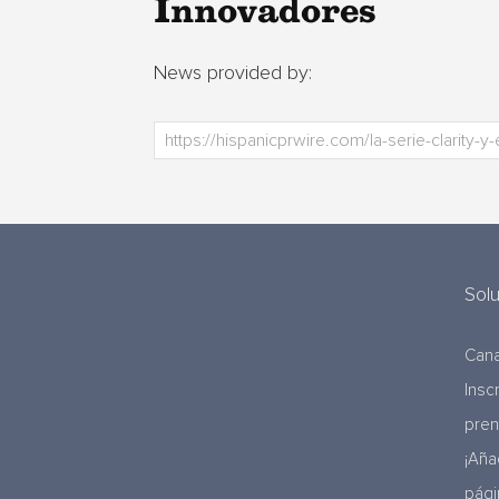
Innovadores
News provided by:
Sol
Cana
Insc
pre
¡Aña
pági