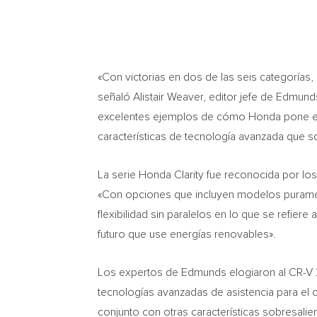
«Con victorias en dos de las seis categorías
señaló
Alistair Weaver
, editor jefe de Edmund
excelentes ejemplos de cómo Honda pone en 
características de tecnología avanzada que so
La serie Honda Clarity fue reconocida por lo
«Con opciones que incluyen modelos purament
flexibilidad sin paralelos en lo que se refie
futuro que use energías renovables».
Los expertos de Edmunds elogiaron al CR-V 20
tecnologías avanzadas de asistencia para el c
conjunto con otras características sobresali