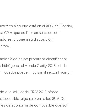
omotriz es algo que está en el ADN de Honda»,
a CR-V, que es líder en su clase, son
adores, y pone a su disposición
caros».
nología de grupo propulsor electrificado:
 hidrógeno, el Honda Clarity 2018 brinda
o innovador puede impulsar al sector hacia un
ando que «el Honda CR-V 2018 ofrece
io asequible, algo raro entre los SUV. De
ciones de economía de combustible que son