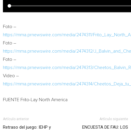
Foto –
https://mma.prnewswire.com/media/2474311/Frito_Lay_North_
Foto –
https://mma.prnewswire.com/media/2474312/J_Balvin_and_Ch
Foto –
https://mma.prnewswire.com/media/2474313/Cheetos_Balvin_Re
Video –
https://mma.prnewswire.com/media/2474314/Cheetos_Deja_tu_
FUENTE Frito-Lay North America
Artículo anterior
Artículo siguiente
Retraso del juego: IEHP y
ENCUESTA DE FAU: LOS