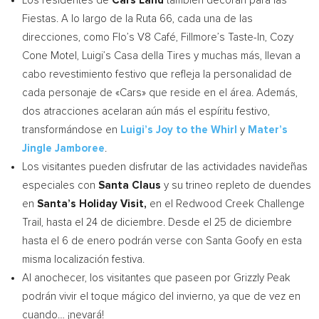
Los residentes de
Cars Land
también decoran para las
Fiestas. A lo largo de la Ruta 66, cada una de las
direcciones, como Flo’s V8 Café,
Fillmore’s
Taste-In, Cozy
Cone Motel, Luigi’s Casa della Tires y muchas más, llevan a
cabo revestimiento festivo que refleja la personalidad de
cada personaje de «Cars» que reside en el área. Además,
dos atracciones acelaran aún más el espíritu festivo,
transformándose en
Luigi’s Joy to the Whirl
y
Mater’s
Jingle Jamboree
.
Los visitantes pueden disfrutar de las actividades navideñas
especiales con
Santa Claus
y su trineo repleto de duendes
en
Santa’s Holiday Visit,
en el Redwood Creek Challenge
Trail, hasta el 24 de diciembre. Desde el 25 de diciembre
hasta el 6 de enero podrán verse con Santa Goofy en esta
misma localización festiva.
Al anochecer, los visitantes que paseen por Grizzly Peak
podrán vivir el toque mágico del invierno, ya que de vez en
cuando… ¡nevará!