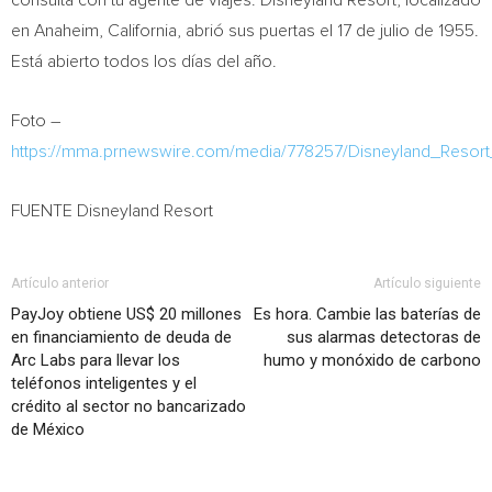
consulta con tu agente de viajes. Disneyland Resort, localizado
en
Anaheim, California
, abrió sus puertas el 17 de julio de 1955.
Está abierto todos los días del año.
Foto –
https://mma.prnewswire.com/media/778257/Disneyland_Resort
FUENTE Disneyland Resort
Artículo anterior
Artículo siguiente
PayJoy obtiene US$ 20 millones
Es hora. Cambie las baterías de
en financiamiento de deuda de
sus alarmas detectoras de
Arc Labs para llevar los
humo y monóxido de carbono
teléfonos inteligentes y el
crédito al sector no bancarizado
de México