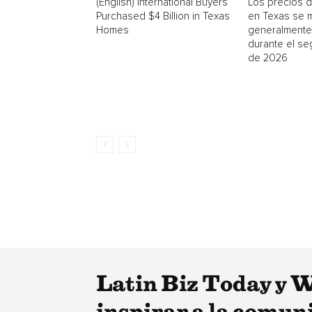
(English) International Buyers
Los precios d
Purchased $4 Billion in Texas
en Texas se 
Homes
generalmente
durante el se
de 2026
Latin Biz Today y 