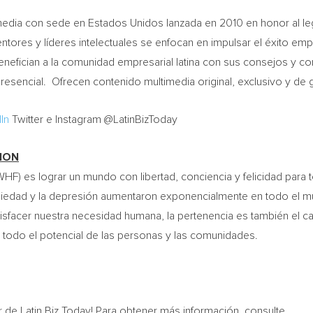
imedia con sede en Estados Unidos lanzada en 2010 en honor al leg
ores y líderes intelectuales se enfocan en impulsar el éxito empre
enefician a la comunidad empresarial latina con sus consejos y c
presencial. Ofrecen contenido multimedia original, exclusivo y de g
In
Twitter e Instagram @LatinBizToday
ION
HF) es lograr un mundo con libertad, conciencia y felicidad para 
siedad y la depresión aumentaron exponencialmente en todo el mun
tisfacer nuestra necesidad humana, la pertenencia es también el ca
ar todo el potencial de las personas y las comunidades.
 de Latin Biz Today! Para obtener más información, consulte