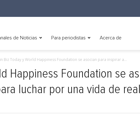
nales de Noticias
Para periodistas
Acerca de
in Biz Today y World Happiness Foundation se asocian para inspirar a...
rld Happiness Foundation se aso
ara luchar por una vida de rea