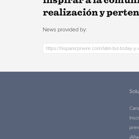
inspirar a la comun
realización y perte
News provided by:
Sol
Cana
Insc
pre
¡Aña