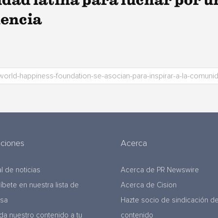
idad latina para luchar por u
nencia
uciones
Acerca
l de noticias
Acerca de PR Newswire
ríbete en nuestra lista de
Acerca de Cision
nsa
Hazte socio de sindicación d
da nuestro contenido a tu
contenido