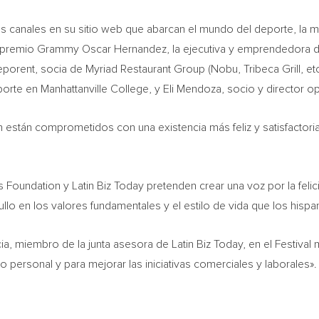
s canales en su sitio web que abarcan el mundo del deporte, la mo
l premio
Grammy Oscar Hernandez
, la ejecutiva y emprendedora d
eporent
, socia de Myriad Restaurant Group (Nobu,
Tribeca Grill
, et
porte en
Manhattanville College
, y
Eli Mendoza
, socio y director op
 están comprometidos con una existencia más feliz y satisfactori
 Foundation y Latin Biz Today pretenden crear una voz por la feli
lo en los valores fundamentales y el estilo de vida que los hispa
ia
, miembro de la junta asesora de Latin Biz Today, en el Festival m
o personal y para mejorar las iniciativas comerciales y laborales»