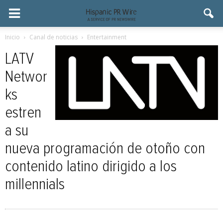
Inicio
Canal de noticias
Entertainment
LATV
Networ
ks
estren
a su
nueva programación de otoño con
contenido latino dirigido a los
millennials