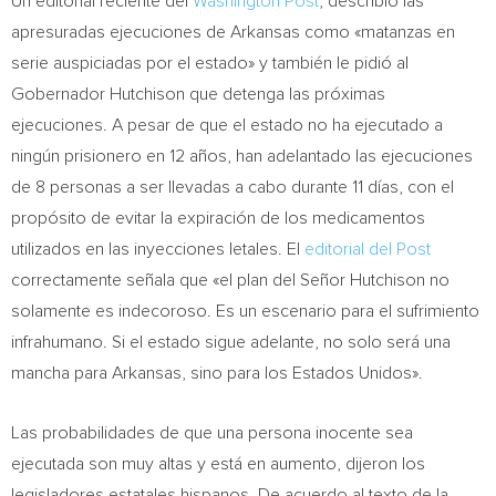
Un editorial reciente del
Washington Post
, describió las
apresuradas ejecuciones de
Arkansas
como «matanzas en
serie auspiciadas por el estado» y también le pidió al
Gobernador Hutchison que detenga las próximas
ejecuciones. A pesar de que el estado no ha ejecutado a
ningún prisionero en 12 años, han adelantado las ejecuciones
de 8 personas a ser llevadas a cabo durante 11 días, con el
propósito de evitar la expiración de los medicamentos
utilizados en las inyecciones letales. El
editorial del Post
correctamente señala que «el plan del Señor Hutchison no
solamente es indecoroso. Es un escenario para el sufrimiento
infrahumano. Si el estado sigue adelante, no solo será una
mancha para
Arkansas
, sino para los Estados Unidos».
Las probabilidades de que una persona inocente sea
ejecutada son muy altas y está en aumento, dijeron los
legisladores estatales hispanos. De acuerdo al texto de la