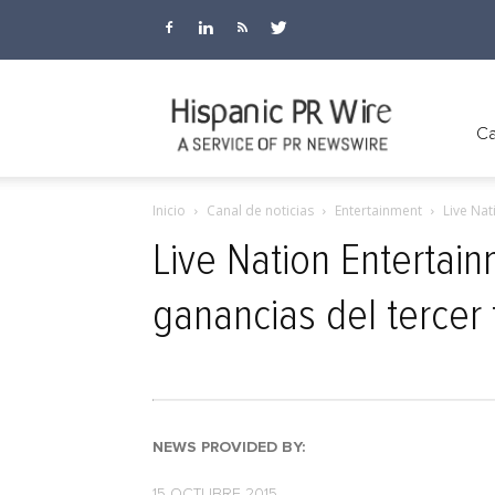
Hispanic
Ca
Inicio
Canal de noticias
Entertainment
Live Nat
PR
Live Nation Entertai
ganancias del tercer
Wire
NEWS PROVIDED BY:
15 OCTUBRE 2015