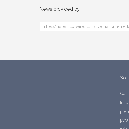
News provided by:
Sol
Cana
Insc
pre
¡Aña