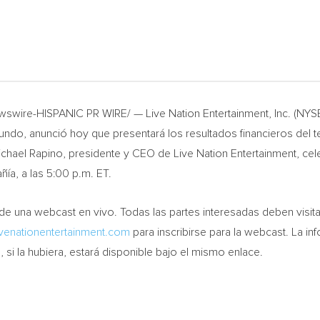
ire-HISPANIC PR WIRE/ — Live Nation Entertainment, Inc. (NYSE: 
o, anunció hoy que presentará los resultados financieros del terc
ichael Rapino
, presidente y CEO de Live Nation Entertainment, cel
ñía, a las
5:00 p.m. ET
.
s de una webcast en vivo. Todas las partes interesadas deben visi
ivenationentertainment.com
para inscribirse para la webcast. La inf
 si la hubiera, estará disponible bajo el mismo enlace.