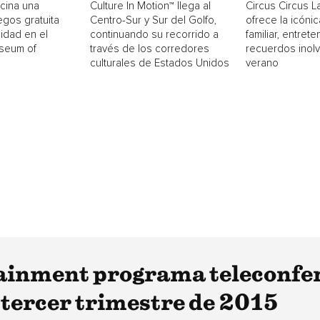
cina una
Culture In Motion™ llega al
Circus Circus 
egos gratuita
Centro-Sur y Sur del Golfo,
ofrece la icónic
idad en el
continuando su recorrido a
familiar, entrete
useum of
través de los corredores
recuerdos inol
culturales de Estados Unidos
verano
ainment programa teleconfer
l tercer trimestre de 2015