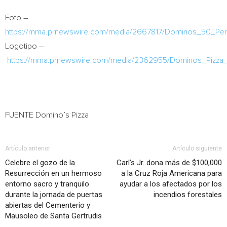
Foto –
https://mma.prnewswire.com/media/2667817/Dominos_50_Perc
Logotipo –
https://mma.prnewswire.com/media/2362955/Dominos_Pizza
FUENTE Domino’s Pizza
Artículo anterior
Artículo siguiente
Celebre el gozo de la
Carl’s Jr. dona más de $100,000
Resurrección en un hermoso
a la Cruz Roja Americana para
entorno sacro y tranquilo
ayudar a los afectados por los
durante la jornada de puertas
incendios forestales
abiertas del Cementerio y
Mausoleo de Santa Gertrudis