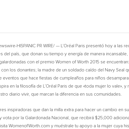
wswire-HISPANIC PR WIRE/ — L’Oréal Paris presentó hoy a las r
tes del país, que donan su tiempo y energía de manera incansable,
galardonadas con el premio Women of Worth 2015 se encuentran: u
s con los donantes; la madre de un soldado caído
del Navy Seal
qu
de eventos que hace fiestas de cumpleaños para niños desamparad
ira en la filosofía de L’Oréal
Paris de
que «toda mujer lo vale», y r
stro diario vivir, que marcan la diferencia en sus comunidades.
eres inspiradoras que dan la milla extra para hacer un cambio en 
y vota por la Galardonada Nacional, que recibirá
$25,000
adiciona
isita WomenofWorth.com y muéstrale tu apoyo a la mujer cuya his