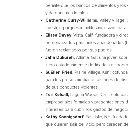
permite que los bancos de alimentos y los
y de donantes locales.
Catherine Curry-Williams
,
Valley Village, C
construir parques infantiles inclusivos pa
Elissa Davey
,
Vista, Calif.
: fundadora y dire
personalizados para niños abandonados (ha
fueron reclamados por sus padres.
Jaha Dukureh
,
Atlanta, Ga.
: una joven sobr
lucro estadounidense dedicada a empoderar
SuEllen Fried
,
Prairie Village, Kan.
: cofund
para los presos mediante sesiones de disc
de sus conductas violentas.
Teri Kelsall
,
Laguna Woods, Calif.
: cofund
empresariales formales y presentaciones de
intereses para cubrir los gastos del negoci
Kathy Koenigsdorf
,
East Islip, N.Y.
: fundad
que quieren salir del vicio, pero carecen d