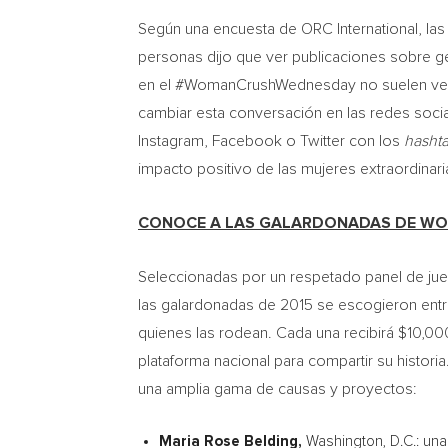
Según una encuesta de ORC International, las
personas dijo que ver publicaciones sobre g
en el #WomanCrushWednesday no suelen ver pu
cambiar esta conversación en las redes social
Instagram, Facebook o Twitter con los
hasht
impacto positivo de las mujeres extraordinari
CONOCE A LAS GALARDONADAS DE WO
Seleccionadas por un respetado panel de jue
las galardonadas de 2015 se escogieron ent
quienes las rodean. Cada una recibirá
$10
,00
plataforma nacional para compartir su histor
una amplia gama de causas y proyectos:
Maria Rose Belding
,
Washington, D.C.
: un