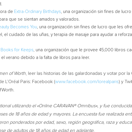
.
dora de
Extra-Ordinary Birthdays
, una organización sin fines de luc
ara que se sientan amados y valorados.
eauty Becomes You
, una organización sin fines de lucro que les o
iel, el cuidado de las uñas, y terapia de masaje para ayudar a reforz
e
Books for Keeps
, una organización que le provee 45,000 libros c
el verano debido a la falta de libros para leer.
en of Worth
, leer las historias de las galardonadas y votar por l
 L’Oréal Paris: Facebook (
www.facebook.com/lorealparis
) y Twit
Worth.
tional
utilizando el «
Online CARAVAN® Omnibus», y fue conducid
enses de 18 años de edad y mayores
.
La encuesta fue realizada ent
eron ponderados por edad, sexo, región geográfica, raza y educac
ense de adultos de 18 años de edad en adelante.