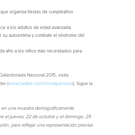
ro que organiza fiestas de cumpleaños
frece a los adultos de edad avanzada
ar su autoestima y combatir el síndrome del
ada año a los niños más necesitados para
a Galardonada Nacional 2015, visita
ter (
www.twitter.com/lorealparisusa
). Sigue la
a
en una muestra demográficamente
re el jueves, 22 de octubre y el domingo, 25
ión, para reflejar una representación precisa