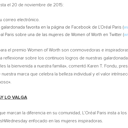
sta el 20 de noviembre de 2015:
u correo electrónico.
 galardonada favorita en la página de Facebook de L’Oréal Paris (
ww
al Paris sobre una de las mujeres de Women of Worth en Twitter (
ww
ara el premio Women of Worth son conmovedoras e inspiradoras. 
reflexionar sobre los continuos logros de nuestras galardonadas 
es la bienvenida a nuestra familia», comentó Karen T. Fondu, pres
nuestra marca que celebra la belleza individual y el valor intríns
moso».
Y LO VALGA
e marcan la diferencia en su comunidad, L’Oréal Paris insta a los 
hWednesday enfocado en las mujeres inspiradoras.