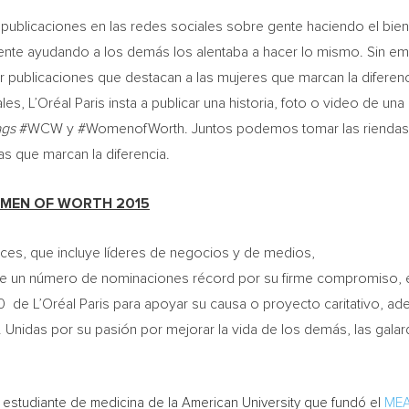
 publicaciones en las redes sociales sobre gente haciendo el bien
ente ayudando a los demás los alentaba a hacer lo mismo. Sin e
blicaciones que destacan a las mujeres que marcan la diferenci
es, L’Oréal Paris insta a publicar una historia, foto o video de u
ags
#WCW y #WomenofWorth. Juntos podemos tomar las riendas de
as que marcan la diferencia.
MEN OF WORTH 2015
ces, que incluye líderes de negocios y de medios,
re un número de nominaciones récord por su firme compromiso, 
0 de L’Oréal Paris para apoyar su causa o proyecto caritativo, ad
ia. Unidas por su pasión por mejorar la vida de los demás, las 
a estudiante de medicina de la
American University
que fundó el
MEA