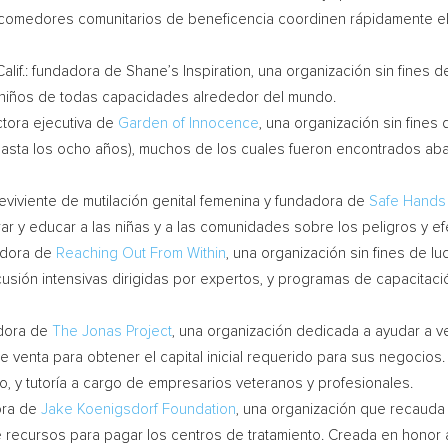
 comedores comunitarios de beneficencia coordinen rápidamente el 
alif.
: fundadora de Shane’s Inspiration, una organización sin fines
ra niños de todas capacidades alrededor del mundo.
ctora ejecutiva de
Garden of Innocence
, una organización sin fines
sta los ocho años), muchos de los cuales fueron encontrados aban
eviviente de mutilación genital femenina y fundadora de
Safe Hands 
 y educar a las niñas y a las comunidades sobre los peligros y ef
adora de
Reaching Out From Within
, una organización sin fines de l
usión intensivas dirigidas por expertos, y programas de capacitac
adora de
The Jonas Project
, una organización dedicada a ayudar a 
 venta para obtener el capital inicial requerido para sus negocios
o, y tutoría a cargo de empresarios veteranos y profesionales.
ora de
Jake Koenigsdorf Foundation
, una organización que recauda
e recursos para pagar los centros de tratamiento. Creada en honor a