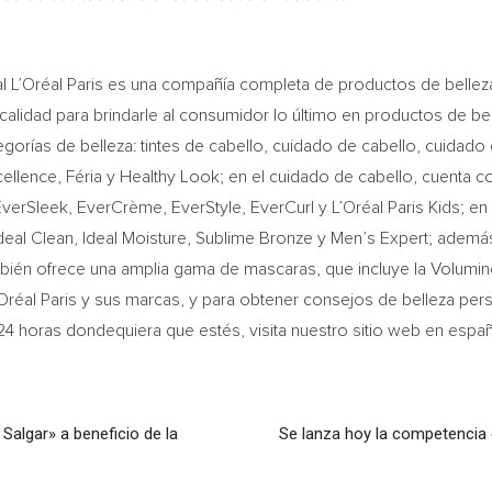
bal L’Oréal Paris es una compañía completa de productos de belle
calidad para brindarle al consumidor lo último en productos de bel
tegorías de belleza: tintes de cabello, cuidado de cabello, cuidado 
ellence, Féria y Healthy Look; en el cuidado de cabello, cuenta 
 EverSleek, EverCrème, EverStyle, EverCurl y L’Oréal Paris Kids; e
 Ideal Clean, Ideal Moisture, Sublime Bronze y Men’s Expert; adem
 También ofrece una amplia gama de mascaras, que incluye la Volumin
Oréal Paris y sus marcas, y para obtener consejos de belleza per
24 horas dondequiera que estés, visita nuestro sitio web en espa
Salgar» a beneficio de la
Se lanza hoy la competencia 