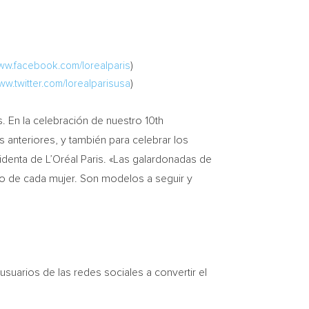
w.facebook.com/lorealparis
)
w.twitter.com/lorealparisusa
)
En la celebración de nuestro 10th
anteriores, y también para celebrar los
identa de L’Oréal Paris. «Las galardonadas de
eco de cada mujer. Son modelos a seguir y
usuarios de las redes sociales a convertir el