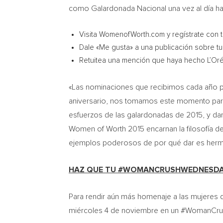
como Galardonada Nacional una vez al día ha
Visita WomenofWorth.com y regístrate con t
Dale «Me gusta» a una publicación sobre tu
Retuitea una mención que haya hecho L’Oré
«Las nominaciones que recibimos cada año p
aniversario, nos tomamos este momento para 
esfuerzos de las galardonadas de 2015, y darl
Women of Worth 2015 encarnan la filosofía de 
ejemplos poderosos de por qué dar es her
HAZ QUE TU #WOMANCRUSHWEDNESDA
Para rendir aún más homenaje a las mujeres qu
miércoles 4 de noviembre en un #WomanCrus