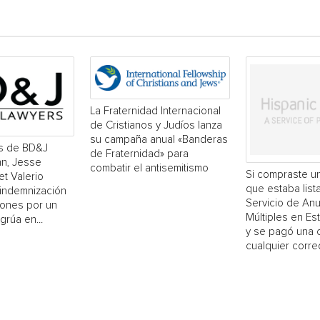
La Fraternidad Internacional
de Cristianos y Judíos lanza
su campaña anual «Banderas
s de BD&J
de Fraternidad» para
n, Jesse
combatir el antisemitismo
Si compraste un
et Valerio
que estaba list
 indemnización
Servicio de An
lones por un
Múltiples en E
grúa en...
y se pagó una 
cualquier corred