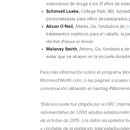
sobredosis de droga a los 21 años de edad
Schinnell Leake,
College Park, Md.
: funda
personalizadas para niños desamparados p
Alison O’Neil
,
Atlanta, Ga.
: fundadora de
B
tratamientos estéticos para el cabello, la p
declive
(Failure to thrive)
.
Melaney Smith
,
Athens, Ga.
: fundadora d
evitar que se atrasen en la escuela durante 
Para más información sobre el programa
Wom
WomenofWorth.com, o las páginas sociales de
conversación utilizando el
hashtag
#Womenof
*Esta encuesta fue dirigida por la
ORC Interna
representativa de 1,000 adultos estadounid
de octubre de 2015.
Los datos recopilados fu
y confiable de la población total estadounid