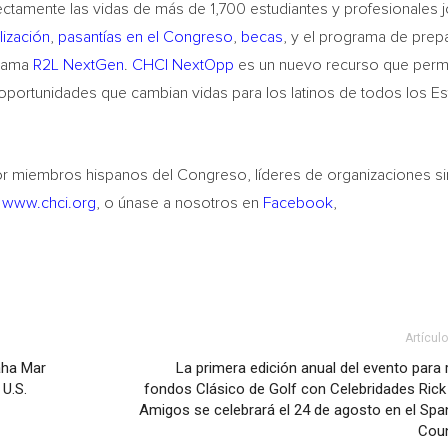
rectamente las vidas de más de 1,700 estudiantes y profesionales
lización
,
pasantías en el Congreso
,
becas
, y el programa de prep
grama
R2L NextGen
.
CHCI NextOpp
es un nuevo recurso que permi
r oportunidades que cambian vidas para los latinos de todos los E
r miembros hispanos del Congreso, líderes de organizaciones sin
e
www.chci.org
, o únase a nosotros en
Facebook
,
Artícul
aha Mar
La primera edición anual del evento para
 U.S.
fondos Clásico de Golf con Celebridades Rick
Amigos se celebrará el 24 de agosto en el Span
Coun