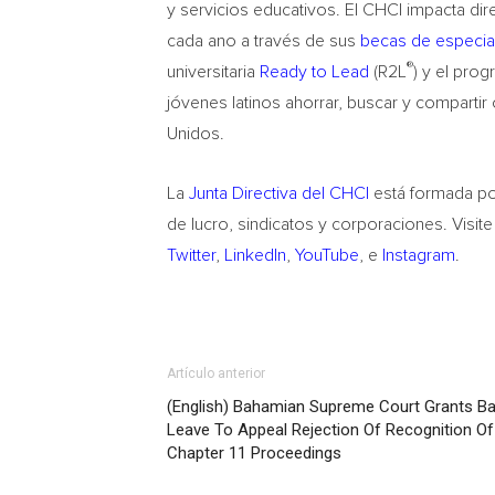
y servicios educativos. El CHCI impacta di
cada ano a través de sus
becas de especia
®
universitaria
Ready to Lead
(R2L
) y el pro
jóvenes latinos ahorrar, buscar y comparti
Unidos.
La
Junta Directiva del CHCI
está formada po
de lucro, sindicatos y corporaciones. Visit
Twitter
,
LinkedIn
,
YouTube
, e
Instagram
.
Artículo anterior
(English) Bahamian Supreme Court Grants B
Leave To Appeal Rejection Of Recognition Of
Chapter 11 Proceedings