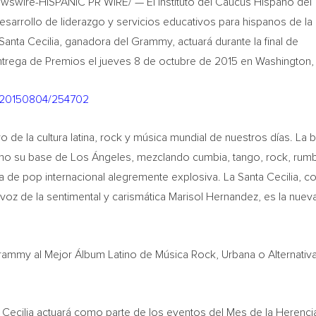
wire-HISPANIC PR WIRE/ — El Instituto del Caucus Hispano del
esarrollo de liderazgo y servicios educativos para hispanos de la
Santa Cecilia, ganadora del Grammy, actuará durante la final de
ntrega de Premios el jueves 8 de octubre de 2015 en Washington,
h/20150804/254702
ivo de la cultura latina, rock y música mundial de nuestros días. La
omo su base de Los Ángeles, mezclando cumbia, tango, rock, rumb
a de pop internacional alegremente explosiva. La Santa Cecilia, c
 voz de la sentimental y carismática Marisol Hernandez, es la nuev
rammy al Mejor Álbum Latino de Música Rock, Urbana o Alternativa
Cecilia actuará como parte de los eventos del Mes de la Herenci