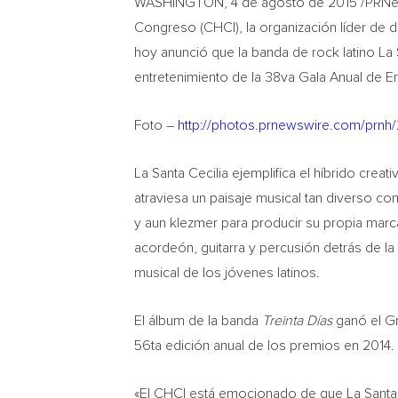
WASHINGTON, 4 de agosto de 2015 /PRNews
Congreso (CHCI), la organización líder de d
hoy anunció que la banda de rock latino La 
entretenimiento de la 38va Gala Anual de E
Foto –
http://photos.prnewswire.com/prn
La Santa Cecilia ejemplifica el híbrido creat
atraviesa un paisaje musical tan diverso c
y aun klezmer para producir su propia marc
acordeón, guitarra y percusión detrás de la
musical de los jóvenes latinos.
El álbum de la banda
Treinta Días
ganó el G
56ta edición anual de los premios en 2014.
«El CHCI está emocionado de que La Santa 