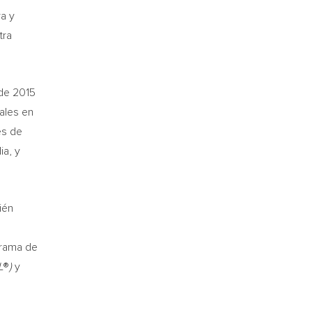
ra y
tra
 de 2015
ales en
es de
ia, y
ién
grama de
L
®
)
y