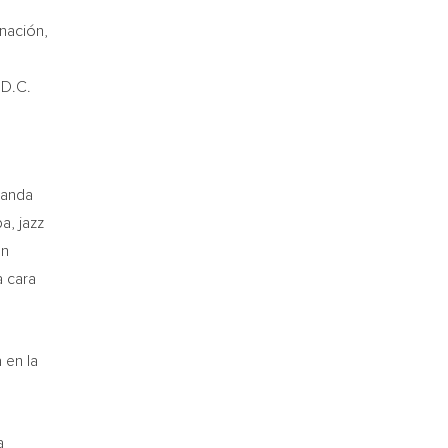
 nación,
 D.C.
 banda
a, jazz
on
a cara
 en la
a