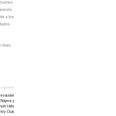
 jóvenes
aración
te a los
stados
 fines
o siguiente
 recaudar
 Nájera y
ish Hills
try Club