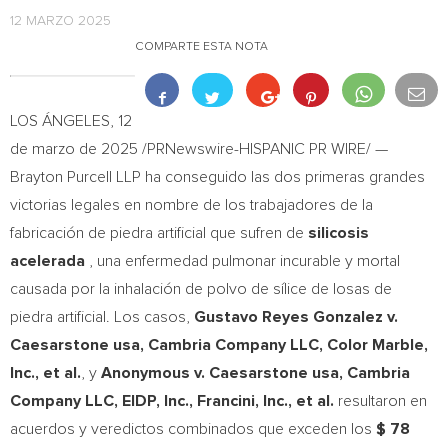
12 MARZO 2025
COMPARTE ESTA NOTA
LOS ÁNGELES
,
12
de marzo de 2025
/PRNewswire-HISPANIC PR WIRE/ —
Brayton Purcell LLP ha conseguido las dos primeras grandes
victorias legales en nombre de los trabajadores de la
fabricación de piedra artificial que sufren de
silicosis
acelerada
, una enfermedad pulmonar incurable y mortal
causada por la inhalación de polvo de sílice de losas de
piedra artificial. Los casos,
Gustavo Reyes Gonzalez
v.
Caesarstone usa, Cambria Company LLC, Color Marble,
Inc., et al.
, y
Anonymous v. Caesarstone usa, Cambria
Company LLC, EIDP, Inc., Francini, Inc., et al.
resultaron en
acuerdos y veredictos combinados que exceden los
$ 78