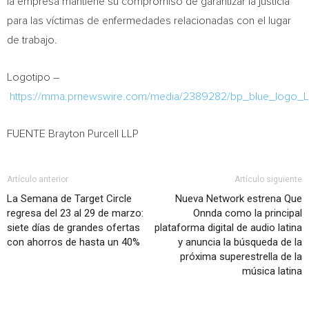
la empresa mantiene su compromiso de garantizar la justicia
para las víctimas de enfermedades relacionadas con el lugar
de trabajo.
Logotipo –
https://mma.prnewswire.com/media/2389282/bp_blue_logo_L
FUENTE Brayton Purcell LLP
Artículo anterior
Artículo siguiente
La Semana de Target Circle
Nueva Network estrena Que
regresa del 23 al 29 de marzo:
Onnda como la principal
siete días de grandes ofertas
plataforma digital de audio latina
con ahorros de hasta un 40%
y anuncia la búsqueda de la
próxima superestrella de la
música latina