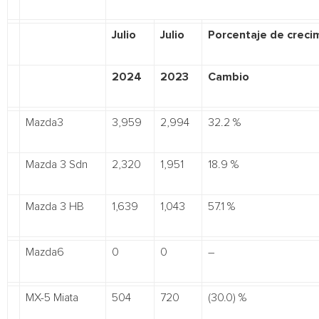
Julio
Julio
Porcentaje de creci
2024
2023
Cambio
Mazda3
3,959
2,994
32.2 %
Mazda 3 Sdn
2,320
1,951
18.9 %
Mazda 3 HB
1,639
1,043
57.1 %
Mazda6
0
0
–
MX-5 Miata
504
720
(30.0) %