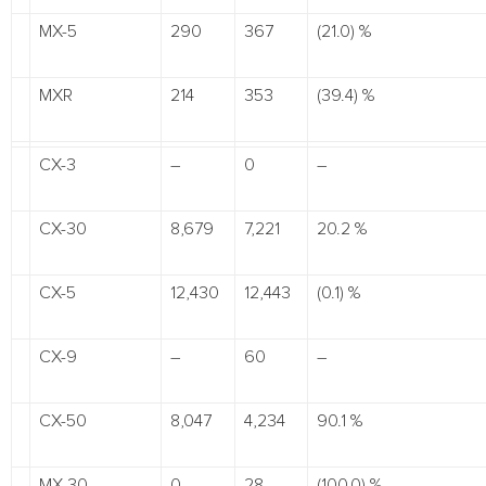
MX-5
290
367
(21.0) %
MXR
214
353
(39.4) %
CX-3
–
0
–
CX-30
8,679
7,221
20.2 %
CX-5
12,430
12,443
(0.1) %
CX-9
–
60
–
CX-50
8,047
4,234
90.1 %
MX-30
0
28
(100.0) %