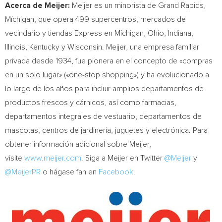
Acerca de Meijer:
Meijer es un minorista de
Grand Rapids
,
Míchigan, que opera 499 supercentros, mercados de
vecindario y tiendas Express en Míchigan,
Ohio
,
Indiana
,
Illinois
,
Kentucky
y
Wisconsin
. Meijer, una empresa familiar
privada desde 1934, fue pionera en el concepto de «compras
en un solo lugar» («one-stop shopping») y ha evolucionado a
lo largo de los años para incluir amplios departamentos de
productos frescos y cárnicos, así como farmacias,
departamentos integrales de vestuario, departamentos de
mascotas, centros de jardinería, juguetes y electrónica. Para
obtener información adicional sobre Meijer,
visite
www.meijer.com
. Siga a Meijer en Twitter
@Meijer
y
@MeijerPR
o hágase fan en
Facebook
.