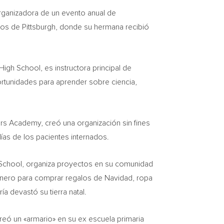
rganizadora de un evento anual de
ños de
Pittsburgh
, donde su hermana recibió
igh School, es instructora principal de
portunidades para aprender sobre ciencia,
rs Academy, creó una organización sin fines
ías de los pacientes internados.
 School, organiza proyectos en su comunidad
r dinero para comprar regalos de Navidad, ropa
a devastó su tierra natal.
eó un «armario» en su ex escuela primaria