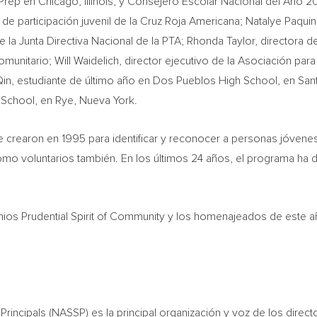
Prep en
Chicago, Illinois
, y Consejero Escolar Nacional del Año 2
 de participación juvenil de la Cruz Roja Americana;
Natalye Paquin
 la Junta Directiva Nacional de la PTA;
Rhonda Taylor
, directora 
omunitario;
Will Waidelich
, director ejecutivo de la Asociación par
Qin
, estudiante de último año en Dos Pueblos High School, en
Sant
 School, en Rye,
Nueva York
.
 crearon en 1995 para identificar y reconocer a personas jóvenes 
omo voluntarios también. En los últimos 24 años, el programa ha 
ios Prudential Spirit of Community y los homenajeados de este añ
rincipals (NASSP) es la principal organización y voz de los direct