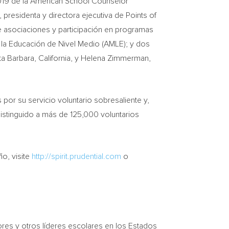
019 de la American School Counselor
, presidenta y directora ejecutiva de Points of
de asociaciones y participación en programas
a la Educación de Nivel Medio (AMLE); y dos
a Barbara, California
, y
Helena Zimmerman
,
por su servicio voluntario sobresaliente y,
distinguido a más de 125,000 voluntarios
o, visite
http://spirit.prudential.com
o
ores y otros líderes escolares en los Estados