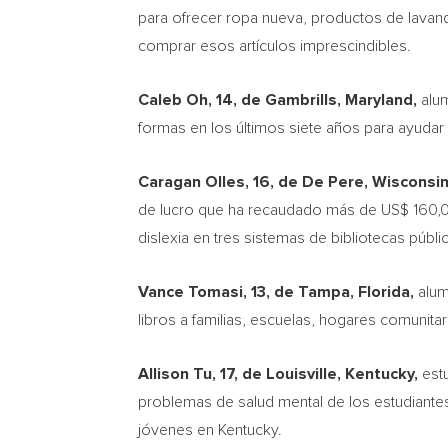
para ofrecer ropa nueva, productos de lavande
comprar esos artículos imprescindibles.
Caleb Oh
, 14, de
Gambrills, Maryland
,
alu
formas en los últimos siete años para ayudar
Caragan Olles, 16, de
De Pere, Wisconsi
de lucro que ha recaudado más de US$ 160,000
dislexia en tres sistemas de bibliotecas públi
Vance Tomasi
, 13, de
Tampa, Florida
,
alum
libros a familias, escuelas, hogares comunitar
Allison Tu
, 17, de
Louisville, Kentucky
,
estu
problemas de salud mental de los estudiantes
jóvenes en
Kentucky
.