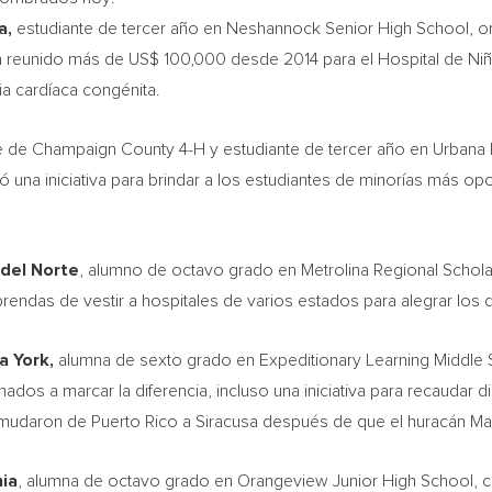
a,
estudiante de tercer año en Neshannock Senior High School, o
 reunido más de US$ 100,000 desde 2014 para el Hospital de Ni
ia cardíaca congénita.
e de
Champaign County
4-H y estudiante de tercer año en Urbana H
ó una iniciativa para brindar a los estudiantes de minorías más o
 del Norte
, alumno de octavo grado en Metrolina Regional Schola
endas de vestir a hospitales de varios estados para alegrar los d
a York
,
alumna de sexto grado en Expeditionary Learning Middle
inados a marcar la diferencia, incluso una iniciativa para recauda
se mudaron de
Puerto Rico
a Siracusa después de que el huracán Marí
nia
, alumna de octavo grado en Orangeview Junior High School, cr