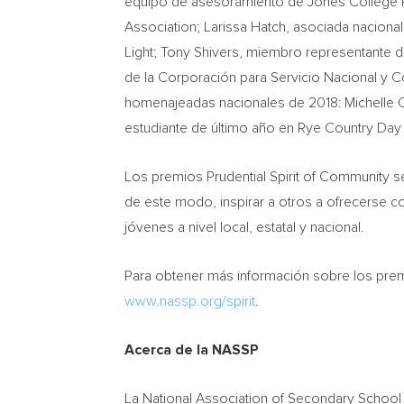
equipo de asesoramiento de
Jones College
Association;
Larissa Hatch
, asociada nacional
Light;
Tony Shivers
, miembro representante de
de la Corporación para Servicio Nacional y C
homenajeadas nacionales de 2018:
Michelle 
estudiante de último año en Rye Country Day
Los premios Prudential Spirit of Community se
de este modo, inspirar a otros a ofrecerse c
jóvenes a nivel local, estatal y nacional.
Para obtener más información sobre los prem
www.nassp.org/spirit
.
Acerca de la NASSP
La National Association of Secondary School P