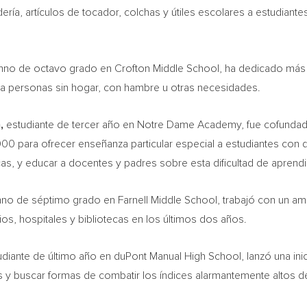
ría, artículos de tocador, colchas y útiles escolares a estudiant
mno de octavo grado en
Crofton Middle School
, ha dedicado más
 a personas sin hogar, con hambre u otras necesidades.
n
,
estudiante de tercer año en Notre Dame Academy, fue cofundador
 para ofrecer enseñanza particular especial a estudiantes con di
cas, y educar a docentes y padres sobre esta dificultad de aprendi
no de séptimo grado en
Farnell Middle School
, trabajó con un a
ios, hospitales y bibliotecas en los últimos dos años.
diante de último año en duPont
Manual High School
, lanzó una in
 y buscar formas de combatir los índices alarmantemente altos de