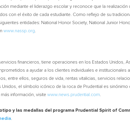
ión mediante el liderazgo escolar y reconoce que la realización
os con el éxito de cada estudiante. Como reflejo de su tradicion
s siguientes entidades: National Honor Society, National Junior Ho
en
www.nassp.org
.
en servicios financieros, tiene operaciones en los Estados Unidos,
As
prometidos a ayudar a los clientes individuales e institucionales 
, entre ellos, seguros de vida, rentas vitalicias, servicios relac
 Unidos, el símbolo icónico de la roca de Prudential es sinónimo d
 más información, visite
www.news.prudential.com
.
otipo y las medallas del programa Prudential Spirit of Com
media
.