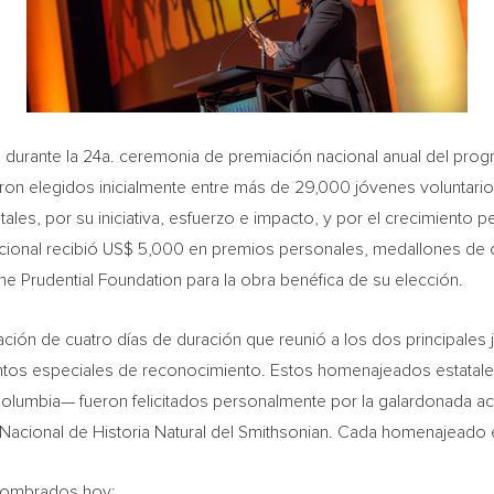
rante la 24a. ceremonia de premiación nacional anual del progra
ueron elegidos inicialmente entre más de 29,000 jóvenes voluntari
ales, por su iniciativa, esfuerzo e impacto, y por el crecimiento 
cional recibió US$ 5,000 en premios personales, medallones de or
 Prudential Foundation para la obra benéfica de su elección.
ción de cuatro días de duración que reunió a los dos principale
ntos especiales de reconocimiento. Estos homenajeados estatale
olumbia
— fueron felicitados personalmente por la galardonada ac
Nacional de Historia Natural del Smithsonian. Cada homenajeado e
nombrados hoy: