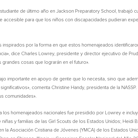
studiante de último año en Jackson Preparatory School, trabajó
e accesible para que los niños con discapacidades pudieran exper
inspirados por la forma en que estos homenajeados identifica
ncia», dice
Charles Lowrey
, presidente y director ejecutivo de Prude
as grandes cosas que lograrán en el futuro».
bajo importante en apoyo de gente que lo necesita, sino que ade
significativos», comenta
Christine Handy
, presidenta de la NASSP.
sus comunidades».
ó a los homenajeados nacionales fue presidido por Lowrey e incl
 niñas y familias de las Girl Scouts de los Estados Unidos;
Heidi B
 en la Asociación Cristiana de Jóvenes (YMCA) de los Estados Uni