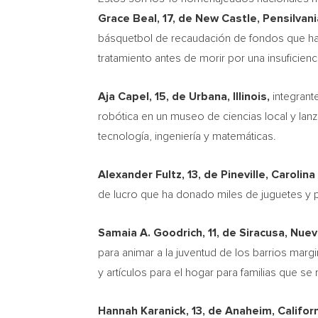
Grace Beal
, 17, de
New Castle
, Pensilvani
básquetbol de recaudación de fondos que ha
tratamiento antes de morir por una insuficienc
Aja Capel
, 15, de
Urbana, Illinois
,
integrant
robótica en un museo de ciencias local y lanz
tecnología, ingeniería y matemáticas.
Alexander Fultz
, 13, de
Pineville
,
Carolina
de lucro que ha donado miles de juguetes y pr
Samaia A. Goodrich, 11, de Siracusa,
Nuev
para animar a la juventud de los barrios marg
y artículos para el hogar para familias que 
Hannah Karanick
, 13, de
Anaheim, Califor