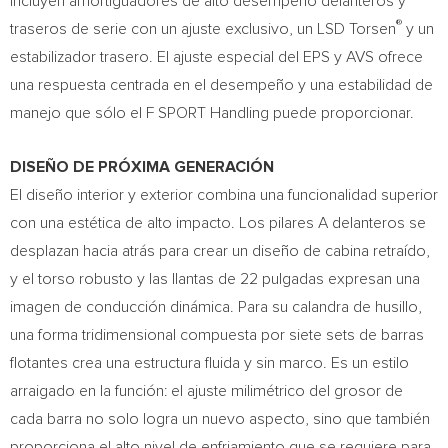
incluyen amortiguadores de alto desempeño delanteros y
®
traseros de serie con un ajuste exclusivo, un LSD Torsen
y un
estabilizador trasero. El ajuste especial del EPS y AVS ofrece
una respuesta centrada en el desempeño y una estabilidad de
manejo que sólo el F SPORT Handling puede proporcionar.
DISEÑO DE PRÓXIMA GENERACIÓN
El diseño interior y exterior combina una funcionalidad superior
con una estética de alto impacto. Los pilares A delanteros se
desplazan hacia atrás para crear un diseño de cabina retraído,
y el torso robusto y las llantas de 22 pulgadas expresan una
imagen de conducción dinámica. Para su calandra de husillo,
una forma tridimensional compuesta por siete sets de barras
flotantes crea una estructura fluida y sin marco. Es un estilo
arraigado en la función: el ajuste milimétrico del grosor de
cada barra no solo logra un nuevo aspecto, sino que también
proporciona el alto nivel de enfriamiento que se requiere para