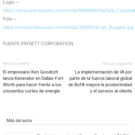
Logo –
https://mma.prnewswire.com/media/1586598/PaySett_Corpora
Foto –
https://mma.prnewswire.com/media/2658521/Luis_Bogaert.jpg
FUENTE PAYSETT CORPORATION
Artículo anterior
Artículo siguiente
El empresario Ken Goodrich
La implementación de IA por
lanza Kenerator en Dallas-Fort
parte de la fuerza laboral global
Worth para hacer frente a los
de BofA mejora la productividad
crecientes cortes de energía
y el servicio al cliente
Artículo relacionados
Más del autor