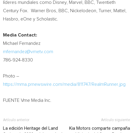
líderes mundiales como Disney, Marvel, BBC, Twentieth
Century Fox. Warner Bros, BBC, Nickelodeon, Turner, Mattel,
Hasbro, eOne y Scholastic.
Media Contact:
Michael Fernandez
mfernandez@vmetv.com
786-924-8330
Photo –
https://mma.prnewswire.com/media/811747/RealmRunner.jpg
FUENTE Vme Media Inc.
Artículo anterior
Artículo siguiente
La edición Heritage del Land
Kia Motors comparte campaña