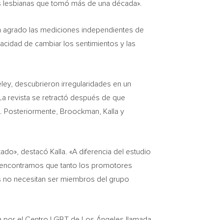
las lesbianas que tomó más de una década».
on agrado las mediciones independientes de
acidad de cambiar los sentimientos y las
ley
, descubrieron irregularidades en un
 La revista se retractó después de que
io. Posteriormente, Broockman, Kalla y
do», destacó Kalla. «A diferencia del estudio
s encontramos que tanto los promotores
s no necesitan ser miembros del grupo
da por el Centro LGBT de Los Ángeles llamada