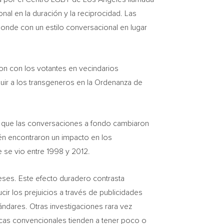
l en la duración y la reciprocidad. Las
onde con un estilo conversacional en lugar
on con los votantes en vecindarios
luir a los transgeneros en la Ordenanza de
ron que las conversaciones a fondo cambiaron
én encontraron un impacto en los
e se vio entre 1998 y 2012.
eses. Este efecto duradero contrasta
r los prejuicios a través de publicidades
ndares. Otras investigaciones rara vez
ticas convencionales tienden a tener poco o