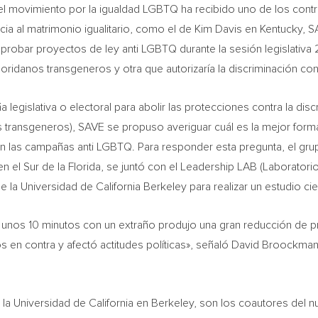
 el movimiento por la igualdad LGBTQ ha recibido uno de los cont
ia al matrimonio igualitario, como el de
Kim Davis
en
Kentucky
, S
probar proyectos de ley anti LGBTQ durante la sesión legislativa 
floridanos transgeneros y otra que autorizaría la discriminación co
 legislativa o electoral para abolir las protecciones contra la di
 transgeneros), SAVE se propuso averiguar cuál es la mejor forma 
asan las campañas anti LGBTQ. Para responder esta pregunta, el g
en el Sur de la
Florida
, se juntó con el Leadership LAB (Laborator
e la Universidad de California Berkeley para realizar un estudio cien
nos 10 minutos con un extraño produjo una gran reducción de pr
os en contra y afectó actitudes políticas», señaló
David Broockma
 la Universidad de
California
en
Berkeley
, son los coautores del n