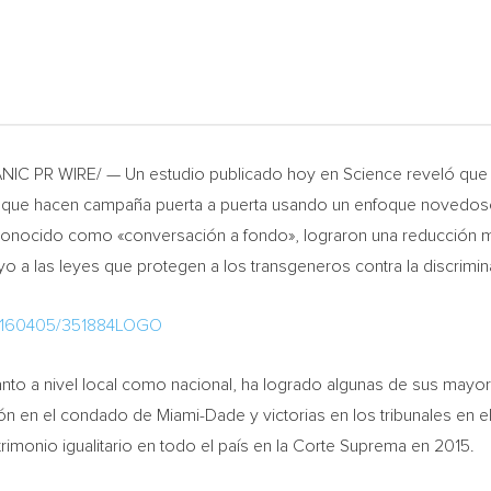
ANIC PR WIRE/ — Un estudio publicado hoy en Science reveló que
 que hacen campaña puerta a puerta usando un enfoque novedoso 
onocido como «conversación a fondo», lograron una reducción me
o a las leyes que protegen a los transgeneros contra la discrimin
20160405/351884LOGO
nto a nivel local como nacional, ha logrado algunas de sus mayo
ción en el condado de
Miami-Dade
y victorias en los tribunales en 
imonio igualitario en todo el país en la Corte Suprema en 2015.