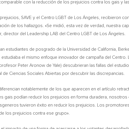
 comparable con la reducción de los prejuicios contra los gais y 
 prejuicios, SAVE y el Centro LGBT de Los Ángeles, recibieron c
ción de los hallazgos. «Se midió, esta vez de verdad, nuestra cap
r
, director del Leadership LAB del Centro LGBT de Los Ángeles.
ran estudiantes de posgrado de la Universidad de
California
,
Berke
ue estudiaba el mismo enfoque innovador de campaña
del Centro
.
 profesor
Peter Aronow de Yale
) descubrieran las fallas del estud
e Ciencias Sociales Abiertas por descubrir las discrepancias.
ferencian notablemente de los que aparecen en el artículo retracta
es gais podían reducir los prejuicios en forma duradera, nosotro
generos tuvieron éxito en reducir los prejuicios. Los promotore
de los prejuicios contra ese grupo».
 el impacto de una forma de acercarse a los votantes desarrolla