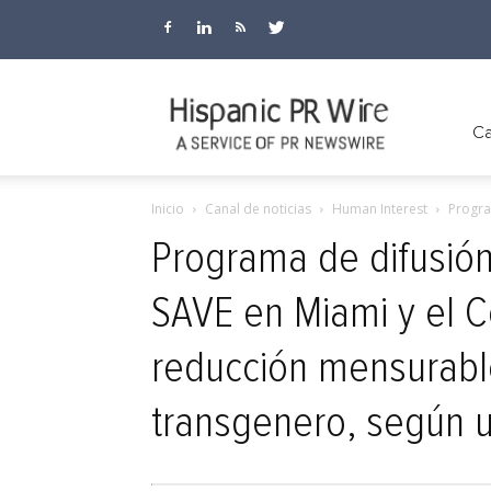
Hispanic
Ca
Inicio
Canal de noticias
Human Interest
Progra
PR
Programa de difusión
SAVE en Miami y el C
Wire
reducción mensurable
transgenero, según u