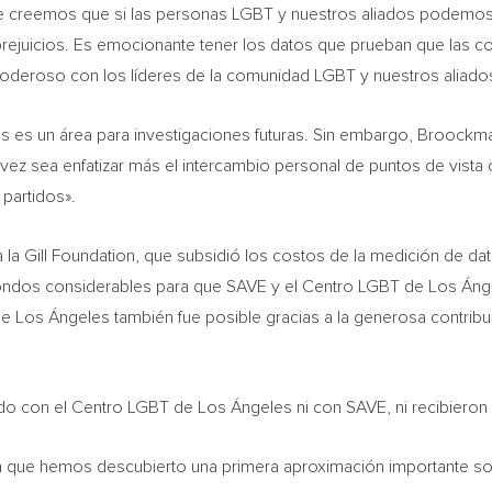
 creemos que si las personas LGBT y nuestros aliados podemos 
prejuicios. Es emocionante tener los datos que prueban que las c
poderoso con los líderes de la comunidad LGBT y nuestros aliados
as es un área para investigaciones futuras. Sin embargo, Broockm
 vez sea enfatizar más el intercambio personal de puntos de vist
 partidos».
a la Gill Foundation, que subsidió los costos de la medición de d
fondos considerables para que SAVE y el Centro LGBT de Los Ángel
 de Los Ángeles también fue posible gracias a la generosa contrib
iado con el Centro LGBT de Los Ángeles ni con SAVE, ni recibieron
a que hemos descubierto una primera aproximación importante sob