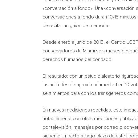
«conversación a fondo». Una «conversación a
conversaciones a fondo duran 10-15 minutos y
de recitar un guion de memoria.
Desde enero a junio de 2015, el Centro LGBT
conservadores de
Miami
seis meses después
derechos humanos del condado.
El resultado: con un estudio aleatorio rigur
las actitudes de aproximadamente 1 en 10 vo
sentimientos para con los transgeneros compa
En nuevas mediciones repetidas, este impacto
notablemente con otras mediciones publicadas
por televisión, mensajes por correo o conve
siguen el impacto a largo plazo de este tipo