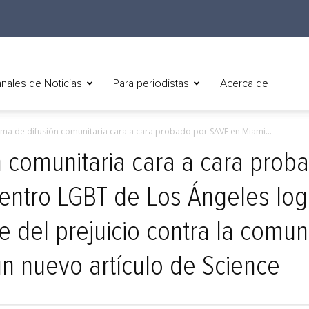
nales de Noticias
Para periodistas
Acerca de
ma de difusión comunitaria cara a cara probado por SAVE en Miami...
 comunitaria cara a cara prob
entro LGBT de Los Ángeles log
 del prejuicio contra la comu
n nuevo artículo de Science