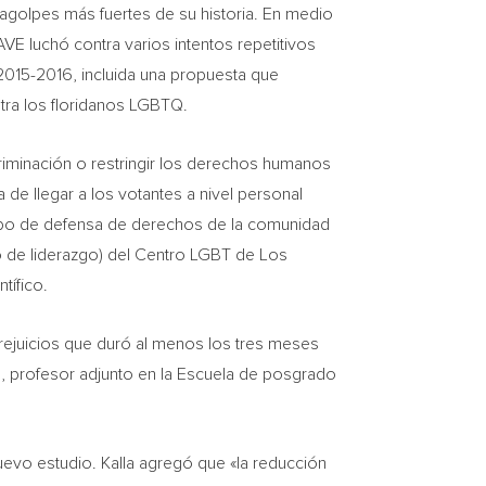
ragolpes más fuertes de su historia. En medio
AVE luchó contra varios intentos repetitivos
2015-2016, incluida una propuesta que
ntra los floridanos LGBTQ.
scriminación o restringir los derechos humanos
de llegar a los votantes a nivel personal
rupo de defensa de derechos de la comunidad
io de liderazgo) del Centro LGBT de Los
tífico.
ejuicios que duró al menos los tres meses
n
, profesor adjunto en la Escuela de posgrado
uevo estudio. Kalla agregó que «la reducción