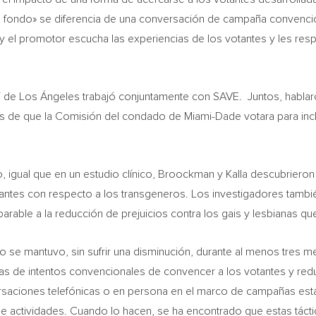
 fondo» se diferencia de una conversación de campaña convenciona
 el promotor escucha las experiencias de los votantes y les resp
 de Los Ángeles trabajó conjuntamente con SAVE. Juntos, hablar
 de que la Comisión del condado de
Miami-Dade
votara para inc
oso, igual que en un estudio clínico, Broockman y Kalla descubrie
tantes con respecto a los transgeneros. Los investigadores tambi
rable a la reducción de prejuicios contra los gais y lesbianas qu
 se mantuvo, sin sufrir una disminución, durante al menos tres m
 de intentos convencionales de convencer a los votantes y reduci
rsaciones telefónicas o en persona en el marco de campañas está
 de actividades. Cuando lo hacen, se ha encontrado que estas tác