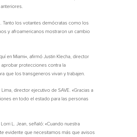
anteriores.
. Tanto los votantes demócratas como los
tinos y afroamericanos mostraron un cambio
aquí en
Miami
«, afirmó
Justin Klecha
, director
aprobar protecciones contra la
a que los transgeneros vivan y trabajen.
 Lima
, director ejecutivo de SAVE. «Gracias a
iones en todo el estado para las personas
,
Lorri L. Jean
, señaló: «Cuando nuestra
nte evidente que necesitamos más que avisos