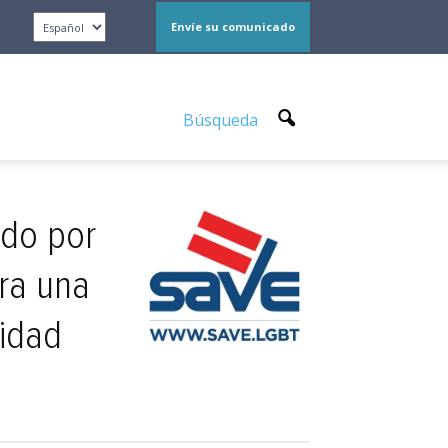
Envíe su comunicado
Búsqueda
ado por
ra una
nidad