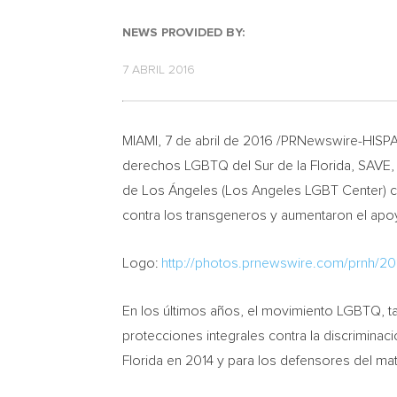
NEWS PROVIDED BY:
7 ABRIL 2016
MIAMI
, 7 de abril de 2016 /PRNewswire-HISP
derechos LGBTQ del Sur de la
Florida
, SAVE,
de Los Ángeles (Los Angeles LGBT Center) c
contra los transgeneros y aumentaron el apoy
Logo:
http://photos.prnewswire.com/prnh/
En los últimos años, el movimiento LGBTQ, ta
protecciones integrales contra la discrimina
Florida
en 2014 y para los defensores del matr