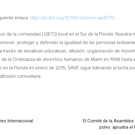
guiente enlace:
http://dx.doi.org/10.1126/science.aad9713
.
sor de la comunidad LGBTQ local en el Sur de la
Florida
. Nuestra 
omover, proteger y defender la igualdad de las personas lesbianas
 través de iniciativas educativas, difusión, organización de mov
 de la Ordenanza de derechos humanos de
Miami
en 1998 hasta e
o en la
Florida
en enero de 2015, SAVE sigue liderando la lucha po
difusión comunitaria.
ies Internacional
El Comité de la Asamblea 
polvo: aprueba el