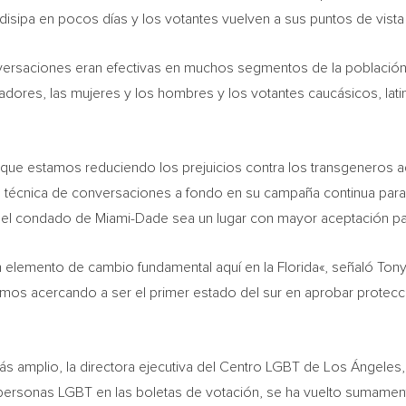
isipa en pocos días y los votantes vuelven a sus puntos de vista 
versaciones eran efectivas en muchos segmentos de la población
vadores, las mujeres y los hombres y los votantes caucásicos, la
 que estamos reduciendo los prejuicios contra los transgeneros 
técnica de conversaciones a fondo en su campaña continua para 
e el condado de
Miami-Dade
sea un lugar con mayor aceptación par
n elemento de cambio fundamental aquí en la
Florida
«, señaló
Tony
mos acercando a ser el primer estado del sur en aprobar protecc
más amplio, la directora ejecutiva del Centro LGBT de Los Ángeles
 personas LGBT en las boletas de votación, se ha vuelto sumame