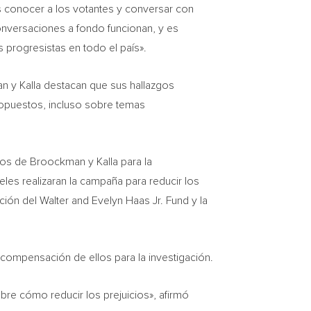
conocer a los votantes y conversar con
onversaciones a fondo funcionan, y es
 progresistas en todo el país».
an y Kalla destacan que sus hallazgos
a opuestos, incluso sobre temas
atos de Broockman y Kalla para la
es realizaran la campaña para reducir los
ución
del Walter
and
Evelyn Haas Jr.
Fund y la
 compensación de ellos para la investigación.
re cómo reducir los prejuicios», afirmó