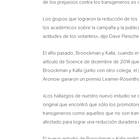
de los prejuicios contra los transgeneros es
Los grupos que lograron la reducción de los
los académicos sobre la campaña y la publica
actitudes de los votantes», dijo
Dave Fleische
El año pasado, Broockman y Kalla, cuando e
artículo de Science de diciembre de 2014 q
Broockman y Kalla (junto con otro colega, el
Aronow ganaron un premio Leamer-Rosenthal d
«Los hallazgos de nuestro nuevo estudio se di
original que encontró que sólo los promotor
transgeneros como aquellos que no son trans
afectado para lograr una reducción duradera 
El nuevo estudio de Broockman y Kalla midió