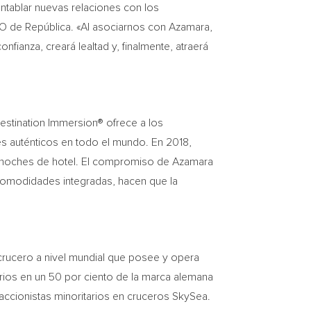
ntablar nuevas relaciones con los
EO de República. «Al asociarnos con Azamara,
anza, creará lealtad y, finalmente, atraerá
estination Immersion® ofrece a los
s auténticos en todo el mundo. En 2018,
4 noches de hotel. El compromiso de Azamara
 comodidades integradas, hacen que la
crucero a nivel mundial que posee y opera
arios en un 50 por ciento de la marca alemana
accionistas minoritarios en cruceros SkySea.