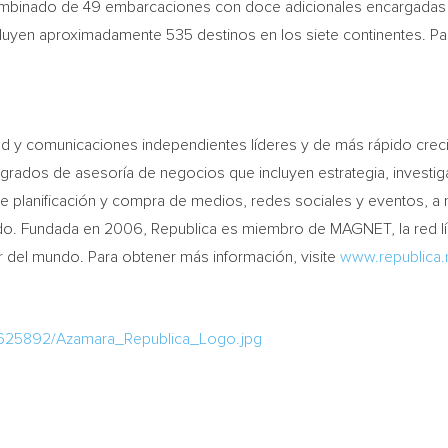
combinado de 49 embarcaciones con doce adicionales encargadas 
luyen aproximadamente 535 destinos en los siete continentes. Para
dad y comunicaciones independientes líderes y de más rápido cre
egrados de asesoría de negocios que incluyen estrategia, investiga
, de planificación y compra de medios, redes sociales y eventos,
. Fundada en 2006, Republica es miembro de MAGNET, la red líd
r del mundo. Para obtener más información, visite
www.republica.
/625892/Azamara_Republica_Logo.jpg