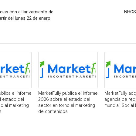
ias con el lanzamiento de
NHCSL
rtir del lunes 22 de enero
blica el informe
MarketFully publica el informe
MarketFully adq
l estado del
2026 sobre el estado del
agencia de red 
no al marketing
sector en torno al marketing
mundial, Social
s
de contenidos