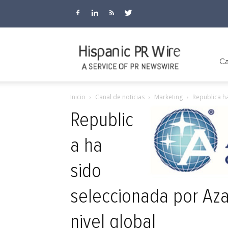
Hispanic
Ca
Inicio
Canal de noticias
Marketing
Republica h
PR
Republic
a ha
Wire
sido
seleccionada por Aza
nivel global