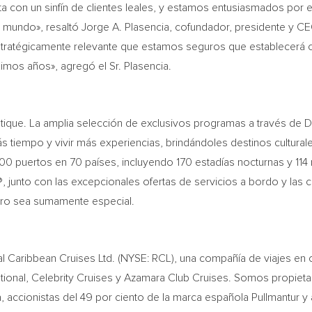
 con un sinfín de clientes leales, y estamos entusiasmados por e
l mundo», resaltó
Jorge A. Plasencia
, cofundador, presidente y C
atégicamente relevante que estamos seguros que establecerá confi
mos años», agregó el Sr. Plasencia.
tique. La amplia selección de exclusivos programas a través de D
tiempo y vivir más experiencias, brindándoles destinos culturale
0 puertos en 70 países, incluyendo 170 estadías nocturnas y 11
, junto con las excepcionales ofertas de servicios a bordo y las
ero sea sumamente especial.
 Caribbean Cruises Ltd. (NYSE: RCL), una compañía de viajes en 
ational, Celebrity Cruises y Azamara Club Cruises. Somos propiet
, accionistas del 49 por ciento de la marca española Pullmantur y 