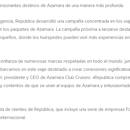
mpresionantes destinos de Azamara de una manera más profunda.
agencia, Republica desarrolló una campaña concentrada en los viaj
 en los paquetes de Azamara. La campaña próxima a lanzarse des
queños, donde los huéspedes pueden vivir más experiencias en ti
confianza de numerosas marcas respetadas en todo el mundo, junto
mbarcarnos en este viaje destinado a crear conexiones significati
l
, presidente y CEO de Azamara Club Cruises. «Republica comp
y contentos de que se unan al equipo de Azamara y entusiasmados
sta de clientes de República, que incluye una serie de empresas Fo
internacional.