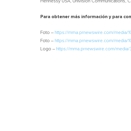
Hennessy
USA
, Univision Communications, 
Para obtener más información y para com
Foto –
https://mma.prnewswire.com/media/1
Foto –
https://mma.prnewswire.com/media/1
Logo –
https://mma.prnewswire.com/medi