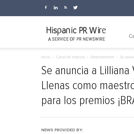
Hispanic
Ca
Inicio
Canal de noticias
Entertainment
Se anunc
PR
Se anuncia a Lilliana
Llenas como maestr
Wire
para los premios ¡B
NEWS PROVIDED BY: