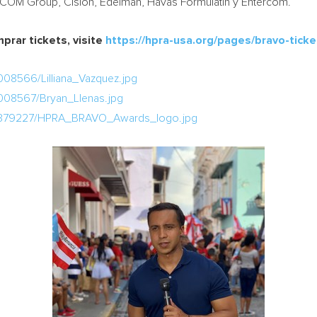
CCOM Group, Cision, Edelman, Havas Formulatin y Entercom.
prar tickets, visite
https://hpra-usa.org/pages/bravo-ticke
008566/Lilliana_Vazquez.jpg
008567/Bryan_Llenas.jpg
a/379227/HPRA_BRAVO_Awards_logo.jpg